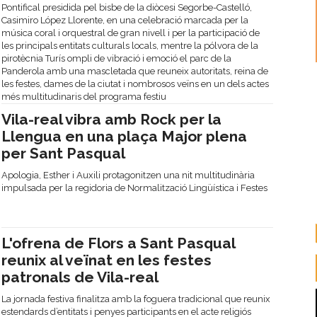
Pontifical presidida pel bisbe de la diòcesi Segorbe-Castelló,
Casimiro López Llorente, en una celebració marcada per la
música coral i orquestral de gran nivell i per la participació de
les principals entitats culturals locals, mentre la pólvora de la
pirotècnia Turís ompli de vibració i emoció el parc de la
Panderola amb una mascletada que reuneix autoritats, reina de
les festes, dames de la ciutat i nombrosos veïns en un dels actes
més multitudinaris del programa festiu
Vila-real vibra amb Rock per la
Llengua en una plaça Major plena
per Sant Pasqual
Apologia, Esther i Auxili protagonitzen una nit multitudinària
impulsada per la regidoria de Normalització Lingüística i Festes
L'ofrena de Flors a Sant Pasqual
reunix al veïnat en les festes
patronals de Vila-real
La jornada festiva finalitza amb la foguera tradicional que reunix
estendards d’entitats i penyes participants en el acte religiós