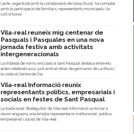
L’acte, organitzat amb la col·laboració de Caixa Rural, ha comptat
amb la participació de familiars, representants municipals i la
cort d’honor
Vila-real reuneix mig centenar de
Pasquals i Pasquales en una nova
jornada festiva amb activitats
intergeneracionals
La trobada de noms vinculats a Sant Pasqual destaca entre els
actes celebrats avui, junt amb el dinar de germanor de La Murà i
la visita al Centre de Dia
Vila-real Informació reunix
representants polítics, empresarials i
socials en festes de Sant Pasqual
La tradicional 'Bodeguilla' de Vila-real Informació va tornar a
reunir enguany una àmplia representació institucional, política,
empresarial i social de Vila-real