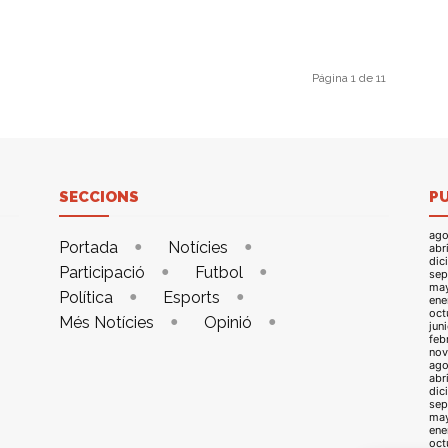
Página 1 de 11
SECCIONS
P
ago
Portada
Notícies
abr
dic
Participació
Futbol
sep
ma
Política
Esports
ene
oct
Més Notícies
Opinió
jun
feb
nov
ago
abr
dic
sep
ma
ene
oct