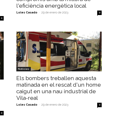
l'eficiència energètica local
Loles Casado
-
29 de enero de 2023
0
0
Notícies
Els bombers treballen aquesta
matinada en el rescat d'un home
caigut en una nau industrial de
Vila-real
Loles Casado
-
29 de enero de 2023
0
0