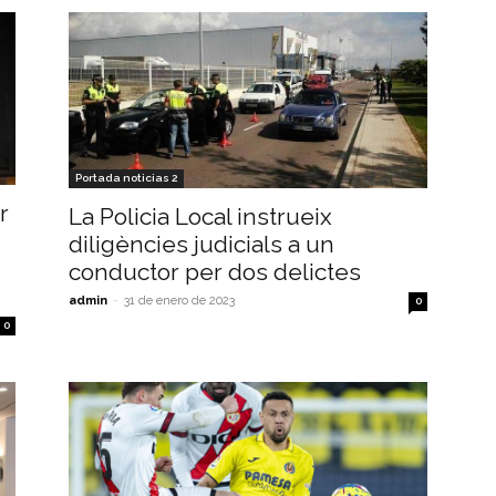
Portada noticias 2
r
La Policia Local instrueix
diligències judicials a un
conductor per dos delictes
admin
-
31 de enero de 2023
0
0