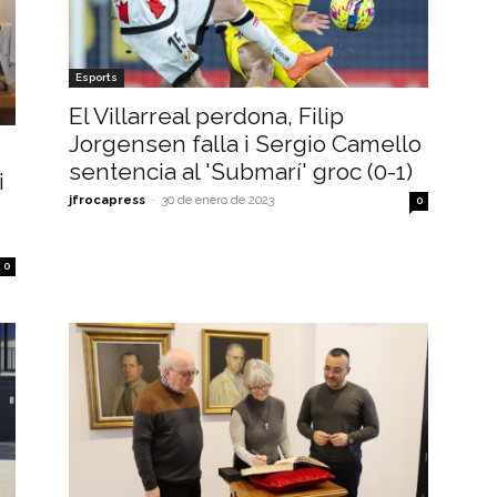
Esports
El Villarreal perdona, Filip
Jorgensen falla i Sergio Camello
sentencia al 'Submarí' groc (0-1)
i
jfrocapress
-
30 de enero de 2023
0
0