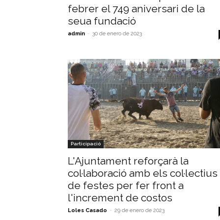
febrer el 749 aniversari de la
seua fundació
admin
-
30 de enero de 2023
Participació
L'Ajuntament reforçarà la
col·laboració amb els col·lectius
de festes per fer front a
l'increment de costos
Loles Casado
-
29 de enero de 2023