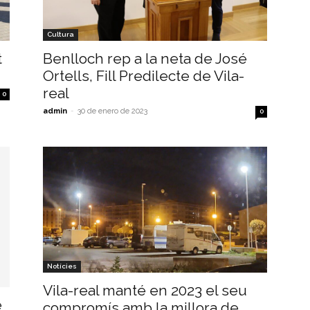
Cultura
t
Benlloch rep a la neta de José
Ortells, Fill Predilecte de Vila-
real
0
admin
-
30 de enero de 2023
0
Notícies
Vila-real manté en 2023 el seu
e
compromís amb la millora de