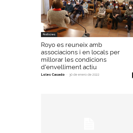
Notícies
Royo es reuneix amb
associacions i en locals per
millorar les condicions
d'envelliment actiu
Loles Casado
-
30 de enero de 2022