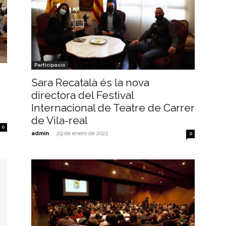
Participació
Sara Recatalà és la nova
directora del Festival
Internacional de Teatre de Carrer
de Vila-real
0
admin
-
29 de enero de 2022
0