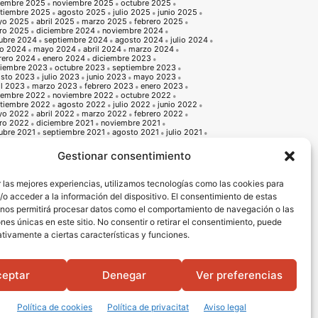
iembre 2025
noviembre 2025
octubre 2025
tiembre 2025
agosto 2025
julio 2025
junio 2025
yo 2025
abril 2025
marzo 2025
febrero 2025
ro 2025
diciembre 2024
noviembre 2024
ubre 2024
septiembre 2024
agosto 2024
julio 2024
io 2024
mayo 2024
abril 2024
marzo 2024
rero 2024
enero 2024
diciembre 2023
iembre 2023
octubre 2023
septiembre 2023
sto 2023
julio 2023
junio 2023
mayo 2023
il 2023
marzo 2023
febrero 2023
enero 2023
iembre 2022
noviembre 2022
octubre 2022
tiembre 2022
agosto 2022
julio 2022
junio 2022
yo 2022
abril 2022
marzo 2022
febrero 2022
ro 2022
diciembre 2021
noviembre 2021
ubre 2021
septiembre 2021
agosto 2021
julio 2021
io 2021
mayo 2021
abril 2021
marzo 2021
rero 2021
enero 2021
diciembre 2020
Gestionar consentimiento
iembre 2020
octubre 2020
septiembre 2020
sto 2020
julio 2020
junio 2020
mayo 2020
il 2020
marzo 2020
febrero 2020
enero 2020
 las mejores experiencias, utilizamos tecnologías como las cookies para
iembre 2019
noviembre 2019
octubre 2019
o acceder a la información del dispositivo. El consentimiento de estas
tiembre 2019
agosto 2019
julio 2019
junio 2019
o 2019
abril 2019
marzo 2019
febrero 2019
 nos permitirá procesar datos como el comportamiento de navegación o las
ro 2019
diciembre 2018
noviembre 2018
ones únicas en este sitio. No consentir o retirar el consentimiento, puede
ubre 2018
septiembre 2018
agosto 2018
julio 2018
io 2018
mayo 2018
abril 2018
marzo 2018
tivamente a ciertas características y funciones.
rero 2018
enero 2018
diciembre 2017
noviembre 2017
ubre 2017
septiembre 2017
agosto 2017
julio 2017
io 2017
mayo 2017
abril 2017
marzo 2017
rero 2017
enero 2017
diciembre 2016
noviembre 2016
ceptar
Denegar
Ver preferencias
ubre 2016
septiembre 2016
agosto 2016
julio 2016
io 2016
mayo 2016
abril 2016
Política de cookies
Política de privacitat
Aviso legal
Portada
Qui som