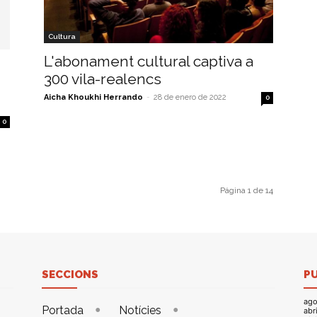
Cultura
L'abonament cultural captiva a
300 vila-realencs
Aicha Khoukhi Herrando
-
28 de enero de 2022
0
0
Página 1 de 14
SECCIONS
P
ago
Portada
Notícies
abr