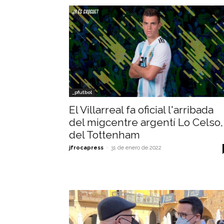
_pfutbol
El Villarreal fa oficial l'arribada
del migcentre argentí Lo Celso,
del Tottenham
jfrocapress
-
31 de enero de 2022