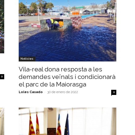
Notícies
Vila-real dona resposta a les
demandes veïnals i condicionarà
0
el parc de la Maiorasga
Loles Casado
-
30 de enero de 2022
0