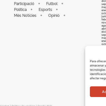
dic
Participació
Futbol
sep
ma
Política
Esports
ene
oct
Més Notícies
Opinió
jun
feb
nov
ago
abr
dic
sep
ma
ene
oct
jun
feb
nov
ago
abr
Para ofrecer
dic
almacenar y/
sep
may
tecnologías
ene
identificaci
oct
jun
afectar nega
feb
oct
jun
feb
A
oct
jun