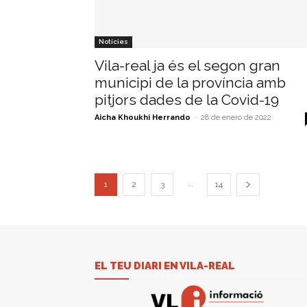
Notícies
Vila-real ja és el segon gran
municipi de la província amb
pitjors dades de la Covid-19
Aicha Khoukhi Herrando
-
28 de enero de 2022
...
1
2
3
14
EL TEU DIARI EN VILA-REAL