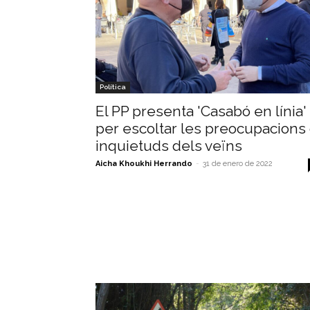
Política
El PP presenta 'Casabó en línia'
per escoltar les preocupacions
inquietuds dels veïns
Aicha Khoukhi Herrando
-
31 de enero de 2022