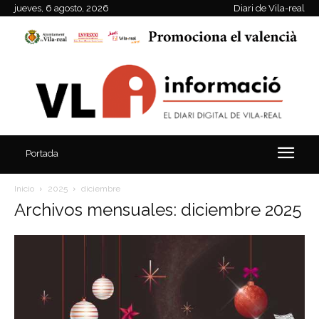
jueves, 6 agosto, 2026
Diari de Vila-real
Portada
Inicio
2025
diciembre
Archivos mensuales: diciembre 2025