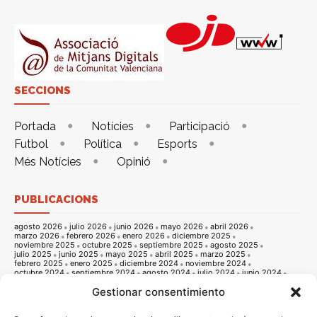
SECCIONS
Portada
Notícies
Participació
Futbol
Política
Esports
Més Notícies
Opinió
PUBLICACIONS
agosto 2026
julio 2026
junio 2026
mayo 2026
abril 2026
marzo 2026
febrero 2026
enero 2026
diciembre 2025
noviembre 2025
octubre 2025
septiembre 2025
agosto 2025
julio 2025
junio 2025
mayo 2025
abril 2025
marzo 2025
febrero 2025
enero 2025
diciembre 2024
noviembre 2024
octubre 2024
septiembre 2024
agosto 2024
julio 2024
junio 2024
mayo 2024
abril 2024
marzo 2024
febrero 2024
enero 2024
Gestionar consentimiento
diciembre 2023
noviembre 2023
octubre 2023
septiembre 2023
agosto 2023
julio 2023
junio 2023
mayo 2023
abril 2023
marzo 2023
febrero 2023
enero 2023
diciembre 2022