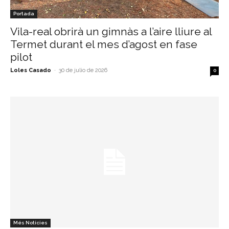
Portada
Vila-real obrirà un gimnàs a l’aire lliure al
Termet durant el mes d’agost en fase
pilot
Loles Casado
-
30 de julio de 2026
0
Més Notícies