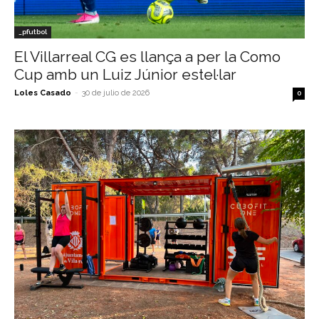
_pfutbol
El Villarreal CG es llança a per la Como
Cup amb un Luiz Júnior estel·lar
Loles Casado
-
30 de julio de 2026
0