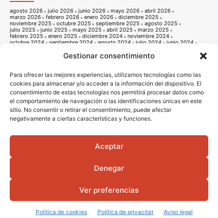
agosto 2026
julio 2026
junio 2026
mayo 2026
abril 2026
marzo 2026
febrero 2026
enero 2026
diciembre 2025
noviembre 2025
octubre 2025
septiembre 2025
agosto 2025
julio 2025
junio 2025
mayo 2025
abril 2025
marzo 2025
febrero 2025
enero 2025
diciembre 2024
noviembre 2024
octubre 2024
septiembre 2024
agosto 2024
julio 2024
junio 2024
mayo 2024
abril 2024
marzo 2024
febrero 2024
enero 2024
Gestionar consentimiento
diciembre 2023
noviembre 2023
octubre 2023
septiembre 2023
agosto 2023
julio 2023
junio 2023
mayo 2023
abril 2023
marzo 2023
febrero 2023
enero 2023
diciembre 2022
noviembre 2022
octubre 2022
septiembre 2022
agosto 2022
Para ofrecer las mejores experiencias, utilizamos tecnologías como las
julio 2022
junio 2022
mayo 2022
abril 2022
marzo 2022
cookies para almacenar y/o acceder a la información del dispositivo. El
febrero 2022
enero 2022
diciembre 2021
noviembre 2021
consentimiento de estas tecnologías nos permitirá procesar datos como
octubre 2021
septiembre 2021
agosto 2021
julio 2021
junio 2021
mayo 2021
abril 2021
marzo 2021
febrero 2021
enero 2021
el comportamiento de navegación o las identificaciones únicas en este
diciembre 2020
noviembre 2020
octubre 2020
septiembre 2020
sitio. No consentir o retirar el consentimiento, puede afectar
agosto 2020
julio 2020
junio 2020
mayo 2020
abril 2020
marzo 2020
febrero 2020
enero 2020
diciembre 2019
noviembre 2019
negativamente a ciertas características y funciones.
octubre 2019
septiembre 2019
agosto 2019
julio 2019
junio 2019
mayo 2019
abril 2019
marzo 2019
febrero 2019
enero 2019
diciembre 2018
noviembre 2018
octubre 2018
septiembre 2018
agosto 2018
julio 2018
junio 2018
mayo 2018
abril 2018
marzo 2018
Aceptar
febrero 2018
enero 2018
diciembre 2017
noviembre 2017
octubre 2017
septiembre 2017
agosto 2017
julio 2017
junio 2017
mayo 2017
abril 2017
marzo 2017
febrero 2017
enero 2017
diciembre 2016
Denegar
noviembre 2016
octubre 2016
septiembre 2016
agosto 2016
julio 2016
junio 2016
mayo 2016
abril 2016
Ver preferencias
© 2016 - 2026 Vila-real informació |
Avis legal
|
Politica de privacitat
|
Politica
de cookies
|
Diseño Web
Portada
Qui som
Política de cookies
Política de privacitat
Aviso legal