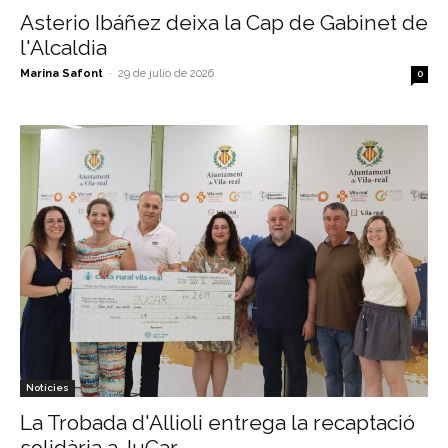
Asterio Ibáñez deixa la Cap de Gabinet de
l'Alcaldia
Marina Safont
-
29 de julio de 2026
0
Notícies
La Trobada d'Allioli entrega la recaptació
solidària a JuCar