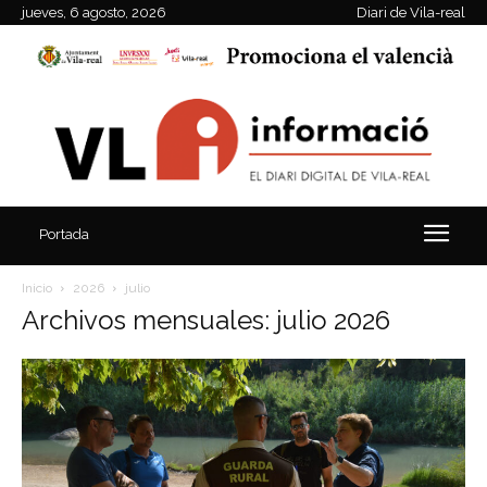
jueves, 6 agosto, 2026
Diari de Vila-real
Portada
Inicio
2026
julio
Archivos mensuales: julio 2026