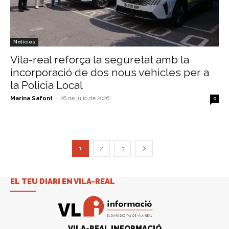
Notícies
Vila-real reforça la seguretat amb la
incorporació de dos nous vehicles per a
la Policia Local
Marina Safont
-
28 de julio de 2026
0
1
2
3
EL TEU DIARI EN VILA-REAL
VILA-REAL INFORMACIÓ