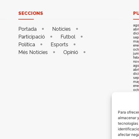
SECCIONS
P
ago
Portada
Notícies
abr
dic
Participació
Futbol
sep
ma
Política
Esports
ene
oct
Més Notícies
Opinió
jun
feb
nov
ago
abr
dic
sep
ma
ene
oct
jun
feb
nov
ago
abr
Para ofrecer
dic
almacenar y/
sep
may
tecnologías
ene
identificaci
oct
jun
afectar nega
feb