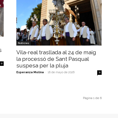
Notícies
s
Vila-real trasllada al 24 de maig
la processó de Sant Pasqual
0
suspesa per la pluja
Esperanza Molina
-
18 de mayo de 2026
0
Página 1 de 6