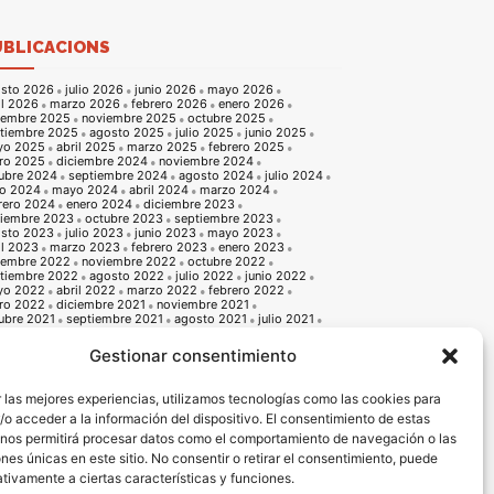
UBLICACIONS
sto 2026
julio 2026
junio 2026
mayo 2026
il 2026
marzo 2026
febrero 2026
enero 2026
iembre 2025
noviembre 2025
octubre 2025
tiembre 2025
agosto 2025
julio 2025
junio 2025
yo 2025
abril 2025
marzo 2025
febrero 2025
ro 2025
diciembre 2024
noviembre 2024
ubre 2024
septiembre 2024
agosto 2024
julio 2024
io 2024
mayo 2024
abril 2024
marzo 2024
rero 2024
enero 2024
diciembre 2023
iembre 2023
octubre 2023
septiembre 2023
sto 2023
julio 2023
junio 2023
mayo 2023
il 2023
marzo 2023
febrero 2023
enero 2023
iembre 2022
noviembre 2022
octubre 2022
tiembre 2022
agosto 2022
julio 2022
junio 2022
yo 2022
abril 2022
marzo 2022
febrero 2022
ro 2022
diciembre 2021
noviembre 2021
ubre 2021
septiembre 2021
agosto 2021
julio 2021
io 2021
mayo 2021
abril 2021
marzo 2021
rero 2021
enero 2021
diciembre 2020
Gestionar consentimiento
iembre 2020
octubre 2020
septiembre 2020
sto 2020
julio 2020
junio 2020
mayo 2020
il 2020
marzo 2020
febrero 2020
enero 2020
 las mejores experiencias, utilizamos tecnologías como las cookies para
iembre 2019
noviembre 2019
octubre 2019
o acceder a la información del dispositivo. El consentimiento de estas
tiembre 2019
agosto 2019
julio 2019
junio 2019
o 2019
abril 2019
marzo 2019
febrero 2019
 nos permitirá procesar datos como el comportamiento de navegación o las
ro 2019
diciembre 2018
noviembre 2018
ones únicas en este sitio. No consentir o retirar el consentimiento, puede
ubre 2018
septiembre 2018
agosto 2018
julio 2018
io 2018
mayo 2018
abril 2018
marzo 2018
tivamente a ciertas características y funciones.
rero 2018
enero 2018
diciembre 2017
noviembre 2017