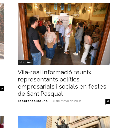
Notícies
Vila-real Informació reunix
representants polítics,
empresarials i socials en festes
0
de Sant Pasqual
Esperanza Molina
-
20 de mayo de 2026
0