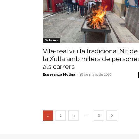
Notícies
Vila-real viu la tradicional Nit de
la Xulla amb milers de persone
als carrers
Esperanza Molina
-
18 de mayo de 2026
...
1
2
3
6