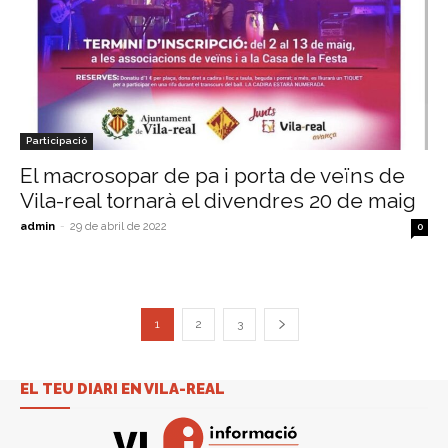
Participació
El macrosopar de pa i porta de veïns de
Vila-real tornarà el divendres 20 de maig
admin
-
29 de abril de 2022
0
1
2
3
EL TEU DIARI EN VILA-REAL