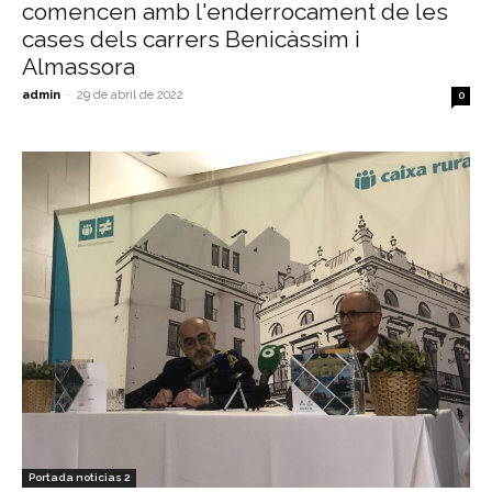
comencen amb l'enderrocament de les
cases dels carrers Benicàssim i
Almassora
admin
-
29 de abril de 2022
0
Portada noticias 2