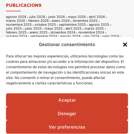
PUBLICACIONS
agosto 2026
julio 2026
junio 2026
mayo 2026
abril 2026
marzo 2026
febrero 2026
enero 2026
diciembre 2025
noviembre 2025
octubre 2025
septiembre 2025
agosto 2025
julio 2025
junio 2025
mayo 2025
abril 2025
marzo 2025
febrero 2025
enero 2025
diciembre 2024
noviembre 2024
octubre 2024
septiembre 2024
agosto 2024
julio 2024
junio 2024
mayo 2024
abril 2024
marzo 2024
febrero 2024
enero 2024
Gestionar consentimiento
diciembre 2023
noviembre 2023
octubre 2023
septiembre 2023
agosto 2023
julio 2023
junio 2023
mayo 2023
abril 2023
marzo 2023
febrero 2023
enero 2023
diciembre 2022
noviembre 2022
octubre 2022
septiembre 2022
agosto 2022
Para ofrecer las mejores experiencias, utilizamos tecnologías como las
julio 2022
junio 2022
mayo 2022
abril 2022
marzo 2022
cookies para almacenar y/o acceder a la información del dispositivo. El
febrero 2022
enero 2022
diciembre 2021
noviembre 2021
consentimiento de estas tecnologías nos permitirá procesar datos como
octubre 2021
septiembre 2021
agosto 2021
julio 2021
junio 2021
mayo 2021
abril 2021
marzo 2021
febrero 2021
enero 2021
el comportamiento de navegación o las identificaciones únicas en este
diciembre 2020
noviembre 2020
octubre 2020
septiembre 2020
sitio. No consentir o retirar el consentimiento, puede afectar
agosto 2020
julio 2020
junio 2020
mayo 2020
abril 2020
marzo 2020
febrero 2020
enero 2020
diciembre 2019
noviembre 2019
negativamente a ciertas características y funciones.
octubre 2019
septiembre 2019
agosto 2019
julio 2019
junio 2019
mayo 2019
abril 2019
marzo 2019
febrero 2019
enero 2019
diciembre 2018
noviembre 2018
octubre 2018
septiembre 2018
agosto 2018
julio 2018
junio 2018
mayo 2018
abril 2018
marzo 2018
Aceptar
febrero 2018
enero 2018
diciembre 2017
noviembre 2017
octubre 2017
septiembre 2017
agosto 2017
julio 2017
junio 2017
mayo 2017
abril 2017
marzo 2017
febrero 2017
enero 2017
diciembre 2016
Denegar
noviembre 2016
octubre 2016
septiembre 2016
agosto 2016
julio 2016
junio 2016
mayo 2016
abril 2016
Ver preferencias
© 2016 - 2026 Vila-real informació |
Avis legal
|
Politica de privacitat
|
Politica