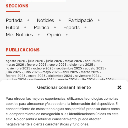
SECCIONS
Portada
Notícies
Participació
Futbol
Política
Esports
Més Notícies
Opinió
PUBLICACIONS
agosto 2026
julio 2026
junio 2026
mayo 2026
abril 2026
marzo 2026
febrero 2026
enero 2026
diciembre 2025
noviembre 2025
octubre 2025
septiembre 2025
agosto 2025
julio 2025
junio 2025
mayo 2025
abril 2025
marzo 2025
febrero 2025
enero 2025
diciembre 2024
noviembre 2024
octubre 2024
septiembre 2024
agosto 2024
julio 2024
junio 2024
mayo 2024
abril 2024
marzo 2024
febrero 2024
enero 2024
Gestionar consentimiento
diciembre 2023
noviembre 2023
octubre 2023
septiembre 2023
agosto 2023
julio 2023
junio 2023
mayo 2023
abril 2023
marzo 2023
febrero 2023
enero 2023
diciembre 2022
noviembre 2022
octubre 2022
septiembre 2022
agosto 2022
Para ofrecer las mejores experiencias, utilizamos tecnologías como las
julio 2022
junio 2022
mayo 2022
abril 2022
marzo 2022
cookies para almacenar y/o acceder a la información del dispositivo. El
febrero 2022
enero 2022
diciembre 2021
noviembre 2021
consentimiento de estas tecnologías nos permitirá procesar datos como
octubre 2021
septiembre 2021
agosto 2021
julio 2021
junio 2021
mayo 2021
abril 2021
marzo 2021
febrero 2021
enero 2021
el comportamiento de navegación o las identificaciones únicas en este
diciembre 2020
noviembre 2020
octubre 2020
septiembre 2020
sitio. No consentir o retirar el consentimiento, puede afectar
agosto 2020
julio 2020
junio 2020
mayo 2020
abril 2020
negativamente a ciertas características y funciones.
marzo 2020
febrero 2020
enero 2020
diciembre 2019
noviembre 2019
octubre 2019
septiembre 2019
agosto 2019
julio 2019
junio 2019