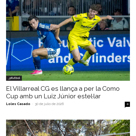
_pfutbol
El Villarreal CG es llança a per la Como
Cup amb un Luiz Júnior estel·lar
Loles Casado
-
30 de julio de 2026
0