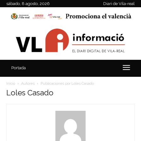
sábado, 8 agosto, 2026
Diari de Vila-real
Portada
Inicio
Autores
Publicaciones por Loles Casado
Loles Casado