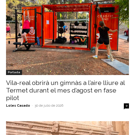
Portada
Vila-real obrirà un gimnàs a l’aire lliure al
Termet durant el mes d’agost en fase
pilot
Loles Casado
-
30 de julio de 2026
0