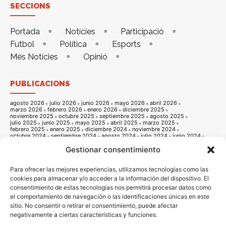
SECCIONS
Portada
Notícies
Participació
Futbol
Política
Esports
Més Notícies
Opinió
PUBLICACIONS
agosto 2026
julio 2026
junio 2026
mayo 2026
abril 2026
marzo 2026
febrero 2026
enero 2026
diciembre 2025
noviembre 2025
octubre 2025
septiembre 2025
agosto 2025
julio 2025
junio 2025
mayo 2025
abril 2025
marzo 2025
febrero 2025
enero 2025
diciembre 2024
noviembre 2024
octubre 2024
septiembre 2024
agosto 2024
julio 2024
junio 2024
mayo 2024
abril 2024
marzo 2024
febrero 2024
enero 2024
Gestionar consentimiento
diciembre 2023
noviembre 2023
octubre 2023
septiembre 2023
agosto 2023
julio 2023
junio 2023
mayo 2023
abril 2023
marzo 2023
febrero 2023
enero 2023
diciembre 2022
noviembre 2022
octubre 2022
septiembre 2022
agosto 2022
Para ofrecer las mejores experiencias, utilizamos tecnologías como las
julio 2022
junio 2022
mayo 2022
abril 2022
marzo 2022
cookies para almacenar y/o acceder a la información del dispositivo. El
febrero 2022
enero 2022
diciembre 2021
noviembre 2021
consentimiento de estas tecnologías nos permitirá procesar datos como
octubre 2021
septiembre 2021
agosto 2021
julio 2021
junio 2021
mayo 2021
abril 2021
marzo 2021
febrero 2021
enero 2021
el comportamiento de navegación o las identificaciones únicas en este
diciembre 2020
noviembre 2020
octubre 2020
septiembre 2020
sitio. No consentir o retirar el consentimiento, puede afectar
agosto 2020
julio 2020
junio 2020
mayo 2020
abril 2020
marzo 2020
febrero 2020
enero 2020
diciembre 2019
noviembre 2019
negativamente a ciertas características y funciones.
octubre 2019
septiembre 2019
agosto 2019
julio 2019
junio 2019