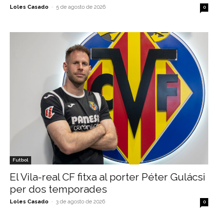
Loles Casado
-
5 de agosto de 2026
0
Futbol
El Vila-real CF fitxa al porter Péter Gulácsi
per dos temporades
Loles Casado
-
3 de agosto de 2026
0