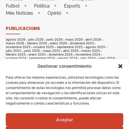
Futbol
Política
Esports
Més Notícies
Opinió
PUBLICACIONS
agosto 2026
julio 2026
junio 2026
mayo 2026
abril 2026
marzo 2026
febrero 2026
enero 2026
diciembre 2025
noviembre 2025
octubre 2025
septiembre 2025
agosto 2025
julio 2025
junio 2025
mayo 2025
abril 2025
marzo 2025
febrero 2025
enero 2025
diciembre 2024
noviembre 2024
octubre 2024
septiembre 2024
agosto 2024
julio 2024
junio 2024
mayo 2024
abril 2024
marzo 2024
febrero 2024
enero 2024
Gestionar consentimiento
diciembre 2023
noviembre 2023
octubre 2023
septiembre 2023
agosto 2023
julio 2023
junio 2023
mayo 2023
abril 2023
marzo 2023
febrero 2023
enero 2023
diciembre 2022
noviembre 2022
octubre 2022
septiembre 2022
agosto 2022
Para ofrecer las mejores experiencias, utilizamos tecnologías como las
julio 2022
junio 2022
mayo 2022
abril 2022
marzo 2022
cookies para almacenar y/o acceder a la información del dispositivo. El
febrero 2022
enero 2022
diciembre 2021
noviembre 2021
consentimiento de estas tecnologías nos permitirá procesar datos como
octubre 2021
septiembre 2021
agosto 2021
julio 2021
junio 2021
mayo 2021
abril 2021
marzo 2021
febrero 2021
enero 2021
el comportamiento de navegación o las identificaciones únicas en este
diciembre 2020
noviembre 2020
octubre 2020
septiembre 2020
sitio. No consentir o retirar el consentimiento, puede afectar
agosto 2020
julio 2020
junio 2020
mayo 2020
abril 2020
negativamente a ciertas características y funciones.
marzo 2020
febrero 2020
enero 2020
diciembre 2019
noviembre 2019
octubre 2019
septiembre 2019
agosto 2019
julio 2019
junio 2019
mayo 2019
abril 2019
marzo 2019
febrero 2019
enero 2019
diciembre 2018
noviembre 2018
octubre 2018
septiembre 2018
agosto 2018
julio 2018
junio 2018
mayo 2018
abril 2018
marzo 2018
Aceptar
febrero 2018
enero 2018
diciembre 2017
noviembre 2017
octubre 2017
septiembre 2017
agosto 2017
julio 2017
junio 2017
mayo 2017