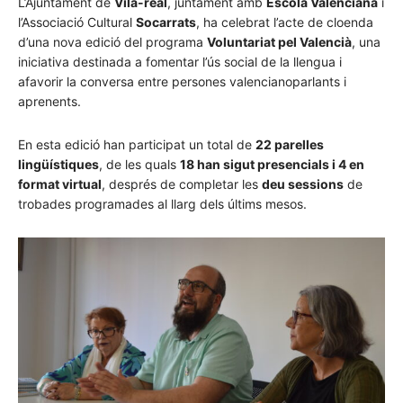
L’Ajuntament de
Vila-real
, juntament amb
Escola Valenciana
i
l’Associació Cultural
Socarrats
, ha celebrat l’acte de cloenda
d’una nova edició del programa
Voluntariat pel Valencià
, una
iniciativa destinada a fomentar l’ús social de la llengua i
afavorir la conversa entre persones valencianoparlants i
aprenents.
En esta edició han participat un total de
22 parelles
lingüístiques
, de les quals
18 han sigut presencials i 4 en
format virtual
, després de completar les
deu sessions
de
trobades programades al llarg dels últims mesos.