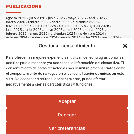
PUBLICACIONS
agosto 2026
julio 2026
junio 2026
mayo 2026
abril 2026
marzo 2026
febrero 2026
enero 2026
diciembre 2025
noviembre 2025
octubre 2025
septiembre 2025
agosto 2025
julio 2025
junio 2025
mayo 2025
abril 2025
marzo 2025
febrero 2025
enero 2025
diciembre 2024
noviembre 2024
octubre 2024
septiembre 2024
agosto 2024
julio 2024
junio 2024
mayo 2024
abril 2024
marzo 2024
febrero 2024
enero 2024
Gestionar consentimiento
diciembre 2023
noviembre 2023
octubre 2023
septiembre 2023
agosto 2023
julio 2023
junio 2023
mayo 2023
abril 2023
marzo 2023
febrero 2023
enero 2023
diciembre 2022
noviembre 2022
octubre 2022
septiembre 2022
agosto 2022
Para ofrecer las mejores experiencias, utilizamos tecnologías como las
julio 2022
junio 2022
mayo 2022
abril 2022
marzo 2022
cookies para almacenar y/o acceder a la información del dispositivo. El
febrero 2022
enero 2022
diciembre 2021
noviembre 2021
consentimiento de estas tecnologías nos permitirá procesar datos como
octubre 2021
septiembre 2021
agosto 2021
julio 2021
junio 2021
mayo 2021
abril 2021
marzo 2021
febrero 2021
enero 2021
el comportamiento de navegación o las identificaciones únicas en este
diciembre 2020
noviembre 2020
octubre 2020
septiembre 2020
sitio. No consentir o retirar el consentimiento, puede afectar
agosto 2020
julio 2020
junio 2020
mayo 2020
abril 2020
negativamente a ciertas características y funciones.
marzo 2020
febrero 2020
enero 2020
diciembre 2019
noviembre 2019
octubre 2019
septiembre 2019
agosto 2019
julio 2019
junio 2019
mayo 2019
abril 2019
marzo 2019
febrero 2019
enero 2019
diciembre 2018
noviembre 2018
octubre 2018
septiembre 2018
agosto 2018
julio 2018
junio 2018
mayo 2018
abril 2018
marzo 2018
Aceptar
febrero 2018
enero 2018
diciembre 2017
noviembre 2017
octubre 2017
septiembre 2017
agosto 2017
julio 2017
junio 2017
mayo 2017
abril 2017
marzo 2017
febrero 2017
enero 2017
diciembre 2016
Denegar
noviembre 2016
octubre 2016
septiembre 2016
agosto 2016
julio 2016
junio 2016
mayo 2016
abril 2016
Ver preferencias
© 2016 - 2026 Vila-real informació |
Avis legal
|
Politica de privacitat
|
Politica