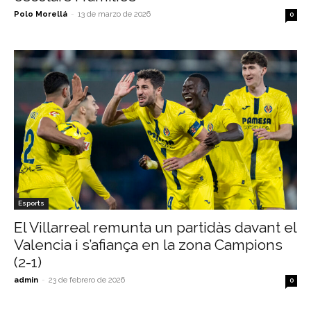
Polo Morellá
-
13 de marzo de 2026
0
Esports
El Villarreal remunta un partidàs davant el
Valencia i s’afiança en la zona Campions
(2-1)
admin
-
23 de febrero de 2026
0