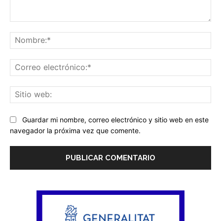
Comentario:
No
Co
ele
Sit
we
Guardar mi nombre, correo electrónico y sitio web en este
navegador la próxima vez que comente.