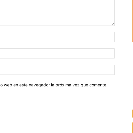
Nombre:
Correo
electróni
Sitio
web:
itio web en este navegador la próxima vez que comente.