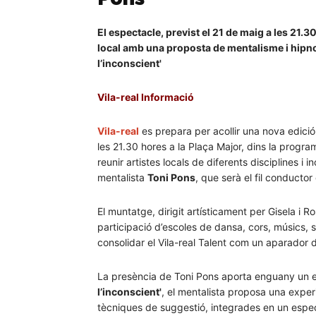
El espectacle, previst el 21 de maig a les 21.
local amb una proposta de mentalisme i hipno
l’inconscient'
Vila-real Informació
Vila-real
es prepara per acollir una nova edici
les 21.30 hores a la Plaça Major, dins la progra
reunir artistes locals de diferents disciplines i
mentalista
Toni Pons
, que serà el fil conductor
El muntatge, dirigit artísticament per Gisela i 
participació d’escoles de dansa, cors, músics, so
consolidar el Vila-real Talent com un aparador de
La presència de Toni Pons aporta enguany un e
l’inconscient'
, el mentalista proposa una exper
tècniques de suggestió, integrades en un espect