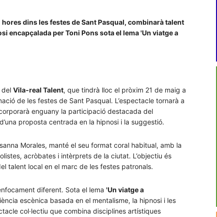
30 hores dins les festes de Sant Pasqual, combinarà talent
si encapçalada per Toni Pons sota el lema 'Un viatge a
ó del
Vila-real Talent
, que tindrà lloc el pròxim 21 de maig a
mació de les festes de Sant Pasqual. L’espectacle tornarà a
 incorporarà enguany la participació destacada del
 d’una proposta centrada en la hipnosi i la suggestió.
Rosanna Morales, manté el seu format coral habitual, amb la
listes, acròbates i intèrprets de la ciutat. L’objectiu és
l talent local en el marc de les festes patronals.
nfocament diferent. Sota el lema
'Un viatge a
iència escènica basada en el mentalisme, la hipnosi i les
acle col·lectiu que combina disciplines artístiques