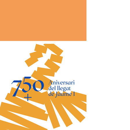
*
co:*