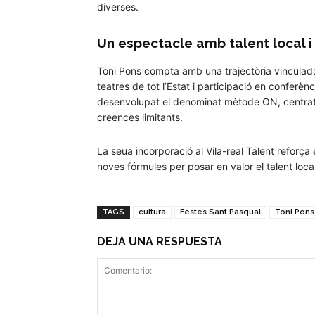
diverses.
Un espectacle amb talent local i
Toni Pons compta amb una trajectòria vinculada
teatres de tot l’Estat i participació en conferè
desenvolupat el denominat mètode ON, centrat 
creences limitants.
La seua incorporació al Vila-real Talent reforça
noves fórmules per posar en valor el talent lo
TAGS
cultura
Festes Sant Pasqual
Toni Pons
DEJA UNA RESPUESTA