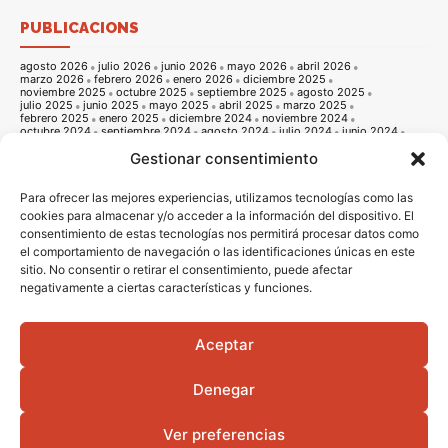
PUBLICACIONS
agosto 2026
julio 2026
junio 2026
mayo 2026
abril 2026
marzo 2026
febrero 2026
enero 2026
diciembre 2025
noviembre 2025
octubre 2025
septiembre 2025
agosto 2025
julio 2025
junio 2025
mayo 2025
abril 2025
marzo 2025
febrero 2025
enero 2025
diciembre 2024
noviembre 2024
octubre 2024
septiembre 2024
agosto 2024
julio 2024
junio 2024
mayo 2024
abril 2024
marzo 2024
febrero 2024
enero 2024
Gestionar consentimiento
diciembre 2023
noviembre 2023
octubre 2023
septiembre 2023
agosto 2023
julio 2023
junio 2023
mayo 2023
abril 2023
marzo 2023
febrero 2023
enero 2023
diciembre 2022
noviembre 2022
octubre 2022
septiembre 2022
agosto 2022
Para ofrecer las mejores experiencias, utilizamos tecnologías como las
julio 2022
junio 2022
mayo 2022
abril 2022
marzo 2022
cookies para almacenar y/o acceder a la información del dispositivo. El
febrero 2022
enero 2022
diciembre 2021
noviembre 2021
consentimiento de estas tecnologías nos permitirá procesar datos como
octubre 2021
septiembre 2021
agosto 2021
julio 2021
junio 2021
mayo 2021
abril 2021
marzo 2021
febrero 2021
enero 2021
el comportamiento de navegación o las identificaciones únicas en este
diciembre 2020
noviembre 2020
octubre 2020
septiembre 2020
sitio. No consentir o retirar el consentimiento, puede afectar
agosto 2020
julio 2020
junio 2020
mayo 2020
abril 2020
negativamente a ciertas características y funciones.
marzo 2020
febrero 2020
enero 2020
diciembre 2019
noviembre 2019
octubre 2019
septiembre 2019
agosto 2019
julio 2019
junio 2019
mayo 2019
abril 2019
marzo 2019
febrero 2019
enero 2019
diciembre 2018
noviembre 2018
octubre 2018
septiembre 2018
agosto 2018
julio 2018
junio 2018
mayo 2018
abril 2018
marzo 2018
Aceptar
febrero 2018
enero 2018
diciembre 2017
noviembre 2017
octubre 2017
septiembre 2017
agosto 2017
julio 2017
junio 2017
mayo 2017
abril 2017
marzo 2017
febrero 2017
enero 2017
diciembre 2016
Denegar
noviembre 2016
octubre 2016
septiembre 2016
agosto 2016
julio 2016
junio 2016
mayo 2016
abril 2016
Ver preferencias
© 2016 - 2026 Vila-real informació |
Avis legal
|
Politica de privacitat
|
Politica