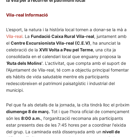
la Vila per a recórrer el patrimoni local
Vila-real Informació
L’esport, la natura i la història local tornen a donar-se la mà a
Vila-real
. La
Fundació Caixa Rural Vila-real
, juntament amb
el
Centre Excursionista Vila-real (C.E.V)
, ha anunciat la
celebració de la
XVII Volta a Peu pel Terme
, una cita ja
consolidada en el calendari local que enguany proposa la
'
Ruta dels Molins'
. L'activitat, que compta amb el suport de
l'Ajuntament de Vila-real, té com a objectiu principal fomentar
els hàbits de vida saludable mentre els participants
redescobreixen el patrimoni paisatgístic i industrial del
municipi.
Pel que fa als detalls de la jornada, la cita tindrà lloc el pròxim
diumenge 8 de març.
Tot i que l'hora oficial de començament
són les
8:00 a.m.
, l'organització recomana als participants
estar presents des de les 7:45 hores per a coordinar l'eixida
del grup. La caminada està dissenyada amb un
nivell de