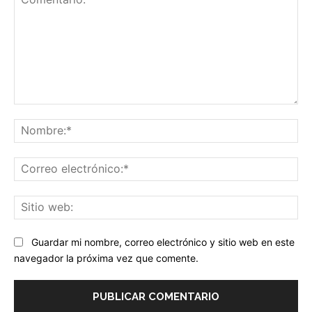
Comentario:
No
Co
ele
Sit
we
Guardar mi nombre, correo electrónico y sitio web en este
navegador la próxima vez que comente.