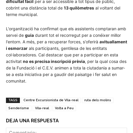
dificultat fàcil
per a ser accessible a tot tipus de públic,
cobrint una distància total de
13 quilòmetres
al voltant del
terme municipal.
L'organització ha confirmat que els assistents comptaran amb
servei de
guia
durant tot el recorregut per a conéixer millor
l'entorn. A més, per a recuperar forces, s'oferirà
avituallament
i esmorzar
als participants, gentilesa de les entitats
col·laboradores. Cal destacar que per a participar en esta
activitat
no es precisa inscripció prèvia
, per la qual cosa des
de la Fundació i el C.E.V. animen a tota la ciutadania a sumar-
se a esta iniciativa per a gaudir del paisatge i fer salut en
comunitat.
TAGS
Centre Excursionista de Vila-real
ruta dels molins
Senderisme
Vila-real
Volta a Peu
DEJA UNA RESPUESTA