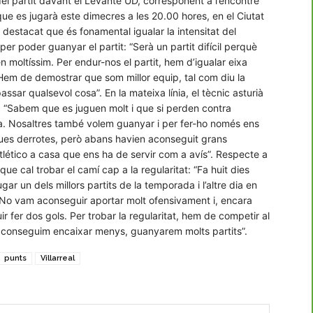
del partit davant el Levante UD, corresponent a l’encontre
ue es jugarà este dimecres a les 20.00 hores, en el Ciutat
destacat que és fonamental igualar la intensitat del
er poder guanyar el partit: “Serà un partit difícil perquè
n moltíssim. Per endur-nos el partit, hem d’igualar eixa
 Hem de demostrar que som millor equip, tal com diu la
ssar qualsevol cosa”. En la mateixa línia, el tècnic asturià
t: “Sabem que es juguen molt i que si perden contra
a. Nosaltres també volem guanyar i per fer-ho només ens
 dues derrotes, però abans havien aconseguit grans
’Atlético a casa que ens ha de servir com a avís”. Respecte a
ue cal trobar el camí cap a la regularitat: “Fa huit dies
ar un dels millors partits de la temporada i l’altre dia en
 No vam aconseguir aportar molt ofensivament i, encara
 fer dos gols. Per trobar la regularitat, hem de competir al
i aconseguim encaixar menys, guanyarem molts partits”.
punts
Villarreal