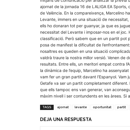
mitjans de comunicació per analitzar la prèvia 
ajornat de la jornada 16 de LALIGA EA Sports, q
de València. En la compareixença, Marcelino ha 
Levante, immers en una situació de necessitat, p
ells ho donaran tot per guanyar, ja que es jugue
necessitat del Levante i imposar-nos en el joc.
classificació. Però sabem que en un partit pot pa
posa de manifest la dificultat de l’enfrontamen
nosaltres es queden en una situació complicad
valdrà traure la nostra millor versió. Venen de
resultats. Entre ells, un meritori empat contra l
la dinàmica de l’equip, Marcelino ha assenyalat q
vam fer un gran partit davant l’Espanyol. Vam jug
Getafe va ser un partit completament diferent.
que ells tampoc ens van generar, van aconseguir
màxim nivell i ser contundents en les àrees. S
TAGS
ajornat
levante
oportunitat
partit
DEJA UNA RESPUESTA