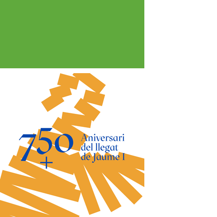
*
co:*