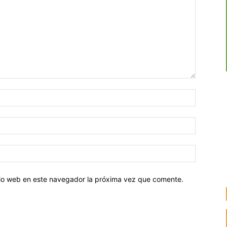
Nombre:
Correo
electróni
Sitio
web:
itio web en este navegador la próxima vez que comente.