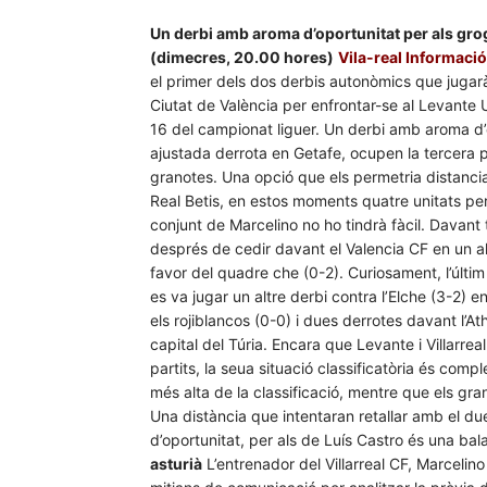
Un derbi amb aroma d’oportunitat per als grog
(dimecres, 20.00 hores)
Vila-real Informació
el primer dels dos derbis autonòmics que jugarà
Ciutat de València per enfrontar-se al Levante UD
16 del campionat liguer. Un derbi amb aroma d’o
ajustada derrota en Getafe, ocupen la tercera p
granotes. Una opció que els permetria distancia
Real Betis, en estos moments quatre unitats pe
conjunt de Marcelino no ho tindrà fàcil. Davant ti
després de cedir davant el Valencia CF en un al
favor del quadre che (0-2). Curiosament, l’últi
es va jugar un altre derbi contra l’Elche (3-2) e
els rojiblancos (0-0) i dues derrotes davant l’Ath
capital del Túria. Encara que Levante i Villarre
partits, la seua situació classificatòria és com
més alta de la classificació, mentre que els gra
Una distància que intentaran retallar amb el due
d’oportunitat, per als de Luís Castro és una bal
asturià
L’entrenador del Villarreal CF, Marcelin