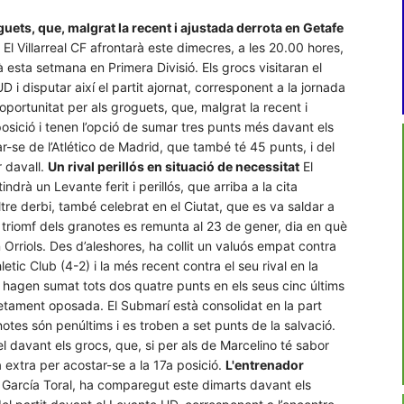
uets, que, malgrat la recent i ajustada derrota en Getafe
El Villarreal CF afrontarà este dimecres, a les 20.00 hores,
 esta setmana en Primera Divisió. Els grocs visitaran el
 i disputar així el partit ajornat, corresponent a la jornada
portunitat per als groguets, que, malgrat la recent i
osició i tenen l’opció de sumar tres punts més davant els
r-se de l’Atlético de Madrid, que també té 45 punts, i del
r davall.
Un rival perillós en situació de necessitat
El
ndrà un Levante ferit i perillós, que arriba a la cita
tre derbi, també celebrat en el Ciutat, que es va saldar a
m triomf dels granotes es remunta al 23 de gener, dia en què
n Orriols. Des d’aleshores, ha collit un valuós empat contra
letic Club (4-2) i la més recent contra el seu rival en la
al hagen sumat tots dos quatre punts en els seus cinc últims
pletament oposada. El Submarí està consolidat en la part
notes són penúltims i es troben a set punts de la salvació.
l davant els grocs, que, si per als de Marcelino té sabor
a extra per acostar-se a la 17a posició.
L'entrenador
o García Toral, ha comparegut este dimarts davant els