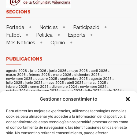
SECCIONS
Portada
Notícies
Participació
Futbol
Política
Esports
Més Notícies
Opinió
PUBLICACIONS
agosto 2026
julio 2026
junio 2026
mayo 2026
abril 2026
marzo 2026
febrero 2026
enero 2026
diciembre 2025
noviembre 2025
octubre 2025
septiembre 2025
agosto 2025
julio 2025
junio 2025
mayo 2025
abril 2025
marzo 2025
febrero 2025
enero 2025
diciembre 2024
noviembre 2024
octubre 2024
septiembre 2024
agosto 2024
julio 2024
junio 2024
mayo 2024
abril 2024
marzo 2024
febrero 2024
enero 2024
Gestionar consentimiento
diciembre 2023
noviembre 2023
octubre 2023
septiembre 2023
agosto 2023
julio 2023
junio 2023
mayo 2023
abril 2023
marzo 2023
febrero 2023
enero 2023
diciembre 2022
noviembre 2022
octubre 2022
septiembre 2022
agosto 2022
Para ofrecer las mejores experiencias, utilizamos tecnologías como las
julio 2022
junio 2022
mayo 2022
abril 2022
marzo 2022
cookies para almacenar y/o acceder a la información del dispositivo. El
febrero 2022
enero 2022
diciembre 2021
noviembre 2021
consentimiento de estas tecnologías nos permitirá procesar datos como
octubre 2021
septiembre 2021
agosto 2021
julio 2021
junio 2021
mayo 2021
abril 2021
marzo 2021
febrero 2021
enero 2021
el comportamiento de navegación o las identificaciones únicas en este
diciembre 2020
noviembre 2020
octubre 2020
septiembre 2020
sitio. No consentir o retirar el consentimiento, puede afectar
agosto 2020
julio 2020
junio 2020
mayo 2020
abril 2020