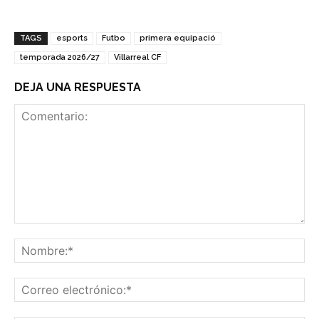
TAGS
esports
Futbo
primera equipació
temporada 2026/27
Villarreal CF
DEJA UNA RESPUESTA
Comentario:
No
Co
ele