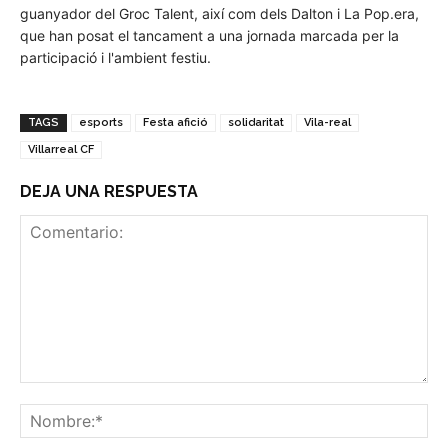
guanyador del Groc Talent, així com dels Dalton i La Pop.era,
que han posat el tancament a una jornada marcada per la
participació i l'ambient festiu.
TAGS
esports
Festa afició
solidaritat
Vila-real
Villarreal CF
DEJA UNA RESPUESTA
Comentario:
No