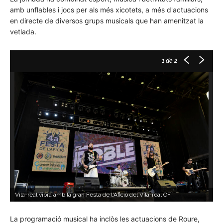
amb unflables i jocs per als més xicotets, a més d'actuacions
en directe de diversos grups musicals que han amenitzat la
vetlada.
1
de 2
Vila-real vibra amb la gran Festa de l'Afició del Vila-real CF
V
La programació musical ha inclòs les actuacions de Roure,