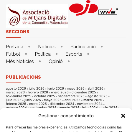
SECCIONS
Portada
Notícies
Participació
Futbol
Política
Esports
Més Notícies
Opinió
PUBLICACIONS
agosto 2026
julio 2026
junio 2026
mayo 2026
abril 2026
marzo 2026
febrero 2026
enero 2026
diciembre 2025
noviembre 2025
octubre 2025
septiembre 2025
agosto 2025
julio 2025
junio 2025
mayo 2025
abril 2025
marzo 2025
febrero 2025
enero 2025
diciembre 2024
noviembre 2024
octubre 2024
septiembre 2024
agosto 2024
julio 2024
junio 2024
mayo 2024
abril 2024
marzo 2024
febrero 2024
enero 2024
Gestionar consentimiento
diciembre 2023
noviembre 2023
octubre 2023
septiembre 2023
agosto 2023
julio 2023
junio 2023
mayo 2023
abril 2023
marzo 2023
febrero 2023
enero 2023
diciembre 2022
noviembre 2022
octubre 2022
septiembre 2022
agosto 2022
Para ofrecer las mejores experiencias, utilizamos tecnologías como las
julio 2022
junio 2022
mayo 2022
abril 2022
marzo 2022