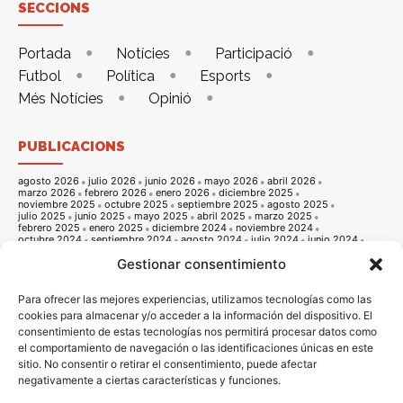
SECCIONS
Portada
Notícies
Participació
Futbol
Política
Esports
Més Notícies
Opinió
PUBLICACIONS
agosto 2026
julio 2026
junio 2026
mayo 2026
abril 2026
marzo 2026
febrero 2026
enero 2026
diciembre 2025
noviembre 2025
octubre 2025
septiembre 2025
agosto 2025
julio 2025
junio 2025
mayo 2025
abril 2025
marzo 2025
febrero 2025
enero 2025
diciembre 2024
noviembre 2024
octubre 2024
septiembre 2024
agosto 2024
julio 2024
junio 2024
mayo 2024
abril 2024
marzo 2024
febrero 2024
enero 2024
Gestionar consentimiento
diciembre 2023
noviembre 2023
octubre 2023
septiembre 2023
agosto 2023
julio 2023
junio 2023
mayo 2023
abril 2023
marzo 2023
febrero 2023
enero 2023
diciembre 2022
noviembre 2022
octubre 2022
septiembre 2022
agosto 2022
Para ofrecer las mejores experiencias, utilizamos tecnologías como las
julio 2022
junio 2022
mayo 2022
abril 2022
marzo 2022
cookies para almacenar y/o acceder a la información del dispositivo. El
febrero 2022
enero 2022
diciembre 2021
noviembre 2021
consentimiento de estas tecnologías nos permitirá procesar datos como
octubre 2021
septiembre 2021
agosto 2021
julio 2021
junio 2021
mayo 2021
abril 2021
marzo 2021
febrero 2021
enero 2021
el comportamiento de navegación o las identificaciones únicas en este
diciembre 2020
noviembre 2020
octubre 2020
septiembre 2020
sitio. No consentir o retirar el consentimiento, puede afectar
agosto 2020
julio 2020
junio 2020
mayo 2020
abril 2020
marzo 2020
febrero 2020
enero 2020
diciembre 2019
noviembre 2019
negativamente a ciertas características y funciones.
octubre 2019
septiembre 2019
agosto 2019
julio 2019
junio 2019
mayo 2019
abril 2019
marzo 2019
febrero 2019
enero 2019