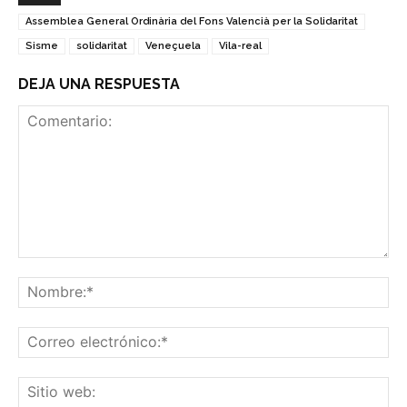
Assemblea General Ordinària del Fons Valencià per la Solidaritat
Sisme
solidaritat
Veneçuela
Vila-real
DEJA UNA RESPUESTA
Comentario:
No
Co
ele
Sit
we