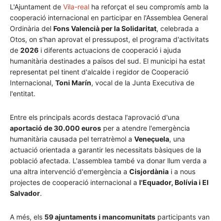
L'Ajuntament de
Vila-real
ha reforçat el seu compromís amb la
cooperació internacional en participar en l'Assemblea General
Ordinària del
Fons Valencià per la Solidaritat
, celebrada a
Otos, on s'han aprovat el pressupost, el programa d'activitats
de
2026
i diferents actuacions de cooperació i ajuda
humanitària destinades a països del sud. El municipi ha estat
representat pel tinent d'alcalde i regidor de Cooperació
Internacional,
Toni Marín
, vocal de la Junta Executiva de
l'entitat.
Entre els principals acords destaca l'aprovació d'una
aportació de 30.000 euros
per a atendre l'emergència
humanitària causada pel terratrèmol a
Veneçuela
, una
actuació orientada a garantir les necessitats bàsiques de la
població afectada. L'assemblea també va donar llum verda a
una altra intervenció d'emergència a
Cisjordània
i a nous
projectes de cooperació internacional a
l'Equador, Bolívia i El
Salvador
.
A més, els
59 ajuntaments i mancomunitats
participants van