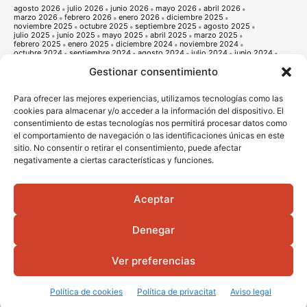
agosto 2026
julio 2026
junio 2026
mayo 2026
abril 2026
marzo 2026
febrero 2026
enero 2026
diciembre 2025
noviembre 2025
octubre 2025
septiembre 2025
agosto 2025
julio 2025
junio 2025
mayo 2025
abril 2025
marzo 2025
febrero 2025
enero 2025
diciembre 2024
noviembre 2024
octubre 2024
septiembre 2024
agosto 2024
julio 2024
junio 2024
mayo 2024
abril 2024
marzo 2024
febrero 2024
enero 2024
Gestionar consentimiento
diciembre 2023
noviembre 2023
octubre 2023
septiembre 2023
agosto 2023
julio 2023
junio 2023
mayo 2023
abril 2023
marzo 2023
febrero 2023
enero 2023
diciembre 2022
noviembre 2022
octubre 2022
septiembre 2022
agosto 2022
Para ofrecer las mejores experiencias, utilizamos tecnologías como las
julio 2022
junio 2022
mayo 2022
abril 2022
marzo 2022
cookies para almacenar y/o acceder a la información del dispositivo. El
febrero 2022
enero 2022
diciembre 2021
noviembre 2021
consentimiento de estas tecnologías nos permitirá procesar datos como
octubre 2021
septiembre 2021
agosto 2021
julio 2021
junio 2021
mayo 2021
abril 2021
marzo 2021
febrero 2021
enero 2021
el comportamiento de navegación o las identificaciones únicas en este
diciembre 2020
noviembre 2020
octubre 2020
septiembre 2020
sitio. No consentir o retirar el consentimiento, puede afectar
agosto 2020
julio 2020
junio 2020
mayo 2020
abril 2020
marzo 2020
febrero 2020
enero 2020
diciembre 2019
noviembre 2019
negativamente a ciertas características y funciones.
octubre 2019
septiembre 2019
agosto 2019
julio 2019
junio 2019
mayo 2019
abril 2019
marzo 2019
febrero 2019
enero 2019
diciembre 2018
noviembre 2018
octubre 2018
septiembre 2018
agosto 2018
julio 2018
junio 2018
mayo 2018
abril 2018
marzo 2018
Aceptar
febrero 2018
enero 2018
diciembre 2017
noviembre 2017
octubre 2017
septiembre 2017
agosto 2017
julio 2017
junio 2017
mayo 2017
abril 2017
marzo 2017
febrero 2017
enero 2017
diciembre 2016
Denegar
noviembre 2016
octubre 2016
septiembre 2016
agosto 2016
julio 2016
junio 2016
mayo 2016
abril 2016
Ver preferencias
© 2016 - 2026 Vila-real informació |
Avis legal
|
Politica de privacitat
|
Politica
de cookies
|
Diseño Web
Portada
Qui som
Política de cookies
Política de privacitat
Aviso legal