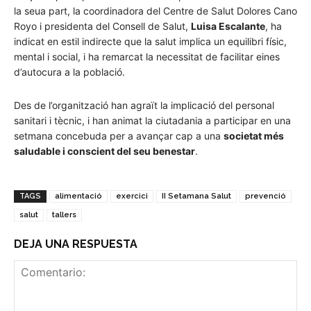
la seua part, la coordinadora del Centre de Salut Dolores Cano
Royo i presidenta del Consell de Salut,
Luisa Escalante
, ha
indicat en estil indirecte que la salut implica un equilibri físic,
mental i social, i ha remarcat la necessitat de facilitar eines
d’autocura a la població.
Des de l’organització han agraït la implicació del personal
sanitari i tècnic, i han animat la ciutadania a participar en una
setmana concebuda per a avançar cap a una
societat més
saludable i conscient del seu benestar
.
TAGS
alimentació
exercici
II Setamana Salut
prevenció
salut
tallers
DEJA UNA RESPUESTA