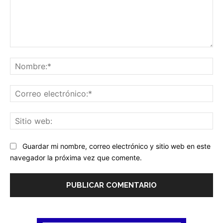
Comentario:
No
Co
ele
Sit
we
Guardar mi nombre, correo electrónico y sitio web en este
navegador la próxima vez que comente.