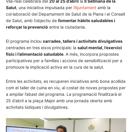
Vila-real celebrarà del
20 al 25 d’abril
la
II Setmana de la
Salut
, una iniciativa impulsada per
l’Ajuntament
amb la
col·laboració del Departament de Salut de la Plana i el Consell
de Salut, amb l’objectiu de
fomentar hàbits saludables i
reforçar la prevenció
entre la ciutadania.
El programa inclou
xarrades, tallers i activitats divulgatives
centrades en tres eixos principals: la
salut mental, l’exercici
físic i l’alimentació saludable
. A més, incorpora propostes
participatives per a famílies i accions de sensibilització per a
promoure la implicació activa en la cura de la salut.
Entre les activitats, es recuperen iniciatives amb bona acollida
com el taller de cuina en viu, al costat de noves propostes per
a ampliar l’abast del programa. La programació finalitzarà el
25 d’abril a la plaça Major amb una jornada oberta amb
activitats lúdiques i divulgatives.