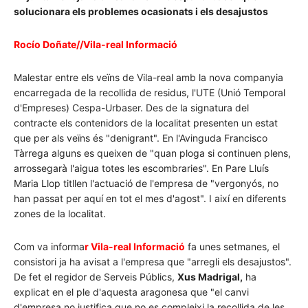
solucionara els problemes ocasionats i els desajustos
Rocío Doñate//Vila-real Informació
Malestar entre els veïns de Vila-real amb la nova companyia
encarregada de la recollida de residus, l'UTE (Unió Temporal
d'Empreses) Cespa-Urbaser. Des de la signatura del
contracte els contenidors de la localitat presenten un estat
que per als veïns és "denigrant". En l'Avinguda Francisco
Tàrrega alguns es queixen de "quan ploga si continuen plens,
arrossegarà l'aigua totes les escombraries". En Pare Lluís
Maria Llop titllen l'actuació de l'empresa de "vergonyós, no
han passat per aquí en tot el mes d'agost". I així en diferents
zones de la localitat.
Com va informa
r Vila-real Informació
fa unes setmanes, el
consistori ja ha avisat a l'empresa que "arregli els desajustos".
De fet el regidor de Serveis Públics,
Xus Madrigal,
ha
explicat en el ple d'aquesta aragonesa que "el canvi
d'empresa no justifica que no es compleixi la recollida de les