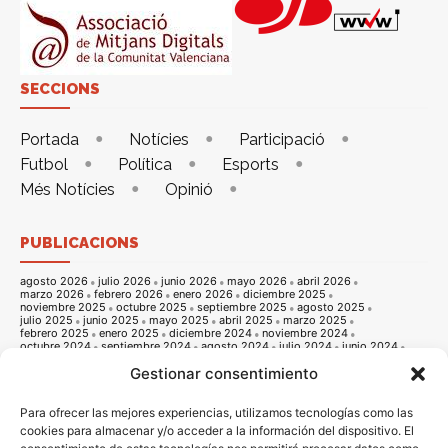
SECCIONS
Portada
Notícies
Participació
Futbol
Política
Esports
Més Notícies
Opinió
PUBLICACIONS
agosto 2026
julio 2026
junio 2026
mayo 2026
abril 2026
marzo 2026
febrero 2026
enero 2026
diciembre 2025
noviembre 2025
octubre 2025
septiembre 2025
agosto 2025
julio 2025
junio 2025
mayo 2025
abril 2025
marzo 2025
febrero 2025
enero 2025
diciembre 2024
noviembre 2024
octubre 2024
septiembre 2024
agosto 2024
julio 2024
junio 2024
mayo 2024
abril 2024
marzo 2024
febrero 2024
enero 2024
Gestionar consentimiento
diciembre 2023
noviembre 2023
octubre 2023
septiembre 2023
agosto 2023
julio 2023
junio 2023
mayo 2023
abril 2023
marzo 2023
febrero 2023
enero 2023
diciembre 2022
noviembre 2022
octubre 2022
septiembre 2022
agosto 2022
Para ofrecer las mejores experiencias, utilizamos tecnologías como las
julio 2022
junio 2022
mayo 2022
abril 2022
marzo 2022
cookies para almacenar y/o acceder a la información del dispositivo. El
febrero 2022
enero 2022
diciembre 2021
noviembre 2021