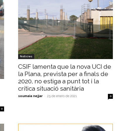
Notícies
CSIF lamenta que la nova UCI de
la Plana, prevista per a finals de
2020, no estiga a punt tot i la
crítica situació sanitària
soumaia nejjar
-
25 de enero de 2021
0
0