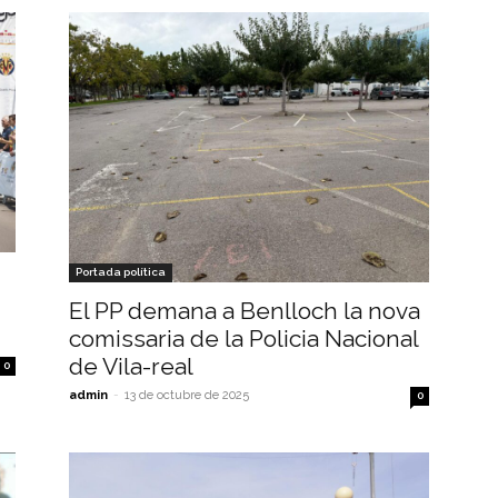
Portada política
El PP demana a Benlloch la nova
comissaria de la Policia Nacional
de Vila-real
0
admin
-
13 de octubre de 2025
0