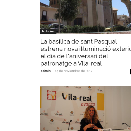
Notícies
La basílica de sant Pasqual
estrena nova il·luminació exteri
el dia de l'aniversari del
patronatge a Vila-real
admin
-
14 de noviembre de 2017