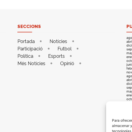
SECCIONS
P
ago
Portada
Notícies
abr
dic
Participació
Futbol
sep
ma
Política
Esports
ene
oct
Més Notícies
Opinió
jun
feb
nov
ago
abr
dic
sep
ma
ene
oct
jun
feb
nov
ago
abr
Para ofrecer
dic
almacenar y/
sep
may
tecnologías