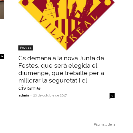
Política
Cs demana a la nova Junta de
0
Festes, que serà elegida el
diumenge, que treballe per a
millorar la seguretat i el
civisme
admin
-
20 de octubre de 2017
0
Página 1 de 3