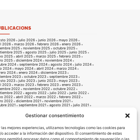
UBLICACIONS
sto 2026
julio 2026
junio 2026
mayo 2026
il 2026
marzo 2026
febrero 2026
enero 2026
iembre 2025
noviembre 2025
octubre 2025
tiembre 2025
agosto 2025
julio 2025
junio 2025
yo 2025
abril 2025
marzo 2025
febrero 2025
ro 2025
diciembre 2024
noviembre 2024
ubre 2024
septiembre 2024
agosto 2024
julio 2024
io 2024
mayo 2024
abril 2024
marzo 2024
rero 2024
enero 2024
diciembre 2023
iembre 2023
octubre 2023
septiembre 2023
sto 2023
julio 2023
junio 2023
mayo 2023
il 2023
marzo 2023
febrero 2023
enero 2023
iembre 2022
noviembre 2022
octubre 2022
tiembre 2022
agosto 2022
julio 2022
junio 2022
yo 2022
abril 2022
marzo 2022
febrero 2022
ro 2022
diciembre 2021
noviembre 2021
ubre 2021
septiembre 2021
agosto 2021
julio 2021
io 2021
mayo 2021
abril 2021
marzo 2021
rero 2021
enero 2021
diciembre 2020
Gestionar consentimiento
iembre 2020
octubre 2020
septiembre 2020
sto 2020
julio 2020
junio 2020
mayo 2020
il 2020
marzo 2020
febrero 2020
enero 2020
 las mejores experiencias, utilizamos tecnologías como las cookies para
iembre 2019
noviembre 2019
octubre 2019
o acceder a la información del dispositivo. El consentimiento de estas
tiembre 2019
agosto 2019
julio 2019
junio 2019
o 2019
abril 2019
marzo 2019
febrero 2019
 nos permitirá procesar datos como el comportamiento de navegación o las