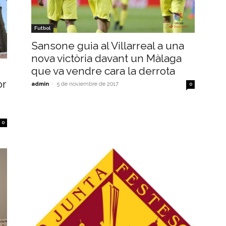
Futbol
Sansone guia al Villarreal a una
nova victòria davant un Màlaga
que va vendre cara la derrota
or
admin
-
5 de noviembre de 2017
0
0