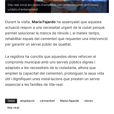
Vila-real inicia les obres d'ampliació del cementeri amb 506 noves
V
unitats d'enterrament
u
Durant la visita,
María Fajardo
ha assenyalat que aquesta
actuació respon a una necessitat urgent de la ciutat perquè
permet solucionar la manca de nínxols i, al mateix temps,
rehabilitar espais del cementeri que requerien una intervenció
per garantir un servei públic de qualitat.
La regidora ha conclòs que aquestes obres reforcen el
compromís municipal amb uns serveis públics dignes i
adaptats a les necessitats de la ciutadania, alhora que
amplien la capacitat del cementeri, prolonguen la seua vida
útil i dignifiquen unes instal·lacions que presten un servei
essencial a les famílies de Vila-real.
TAGS
ampliació
cementeri
Maria Fajardo
obres
Vila-real