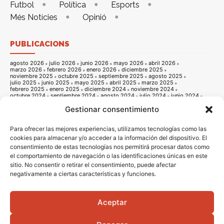
Futbol
Política
Esports
Més Notícies
Opinió
PUBLICACIONS
agosto 2026
julio 2026
junio 2026
mayo 2026
abril 2026
marzo 2026
febrero 2026
enero 2026
diciembre 2025
noviembre 2025
octubre 2025
septiembre 2025
agosto 2025
julio 2025
junio 2025
mayo 2025
abril 2025
marzo 2025
febrero 2025
enero 2025
diciembre 2024
noviembre 2024
octubre 2024
septiembre 2024
agosto 2024
julio 2024
junio 2024
mayo 2024
abril 2024
marzo 2024
febrero 2024
enero 2024
Gestionar consentimiento
diciembre 2023
noviembre 2023
octubre 2023
septiembre 2023
agosto 2023
julio 2023
junio 2023
mayo 2023
abril 2023
marzo 2023
febrero 2023
enero 2023
diciembre 2022
noviembre 2022
octubre 2022
septiembre 2022
agosto 2022
Para ofrecer las mejores experiencias, utilizamos tecnologías como las
julio 2022
junio 2022
mayo 2022
abril 2022
marzo 2022
cookies para almacenar y/o acceder a la información del dispositivo. El
febrero 2022
enero 2022
diciembre 2021
noviembre 2021
consentimiento de estas tecnologías nos permitirá procesar datos como
octubre 2021
septiembre 2021
agosto 2021
julio 2021
junio 2021
mayo 2021
abril 2021
marzo 2021
febrero 2021
enero 2021
el comportamiento de navegación o las identificaciones únicas en este
diciembre 2020
noviembre 2020
octubre 2020
septiembre 2020
sitio. No consentir o retirar el consentimiento, puede afectar
agosto 2020
julio 2020
junio 2020
mayo 2020
abril 2020
negativamente a ciertas características y funciones.
marzo 2020
febrero 2020
enero 2020
diciembre 2019
noviembre 2019
octubre 2019
septiembre 2019
agosto 2019
julio 2019
junio 2019
mayo 2019
abril 2019
marzo 2019
febrero 2019
enero 2019
diciembre 2018
noviembre 2018
octubre 2018
septiembre 2018
agosto 2018
julio 2018
junio 2018
mayo 2018
abril 2018
marzo 2018
Aceptar
febrero 2018
enero 2018
diciembre 2017
noviembre 2017
octubre 2017
septiembre 2017
agosto 2017
julio 2017
junio 2017
mayo 2017
abril 2017
marzo 2017
febrero 2017
enero 2017
diciembre 2016