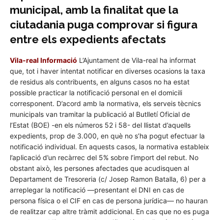
municipal, amb la finalitat que la
ciutadania puga comprovar si figura
entre els expedients afectats
Vila-real Informació
L’Ajuntament de Vila-real ha informat
que, tot i haver intentat notificar en diverses ocasions la taxa
de residus als contribuents, en alguns casos no ha estat
possible practicar la notificació personal en el domicili
corresponent. D’acord amb la normativa, els serveis tècnics
municipals van tramitar la publicació al Butlletí Oficial de
l’Estat (BOE) -en els números 52 i 58- del llistat d’aquells
expedients, prop de 3.000, en què no s’ha pogut efectuar la
notificació individual. En aquests casos, la normativa estableix
l’aplicació d’un recàrrec del 5% sobre l’import del rebut. No
obstant això, les persones afectades que acudisquen al
Departament de Tresoreria (c/ Josep Ramon Batalla, 6) per a
arreplegar la notificació —presentant el DNI en cas de
persona física o el CIF en cas de persona jurídica— no hauran
de realitzar cap altre tràmit addicional. En cas que no es puga