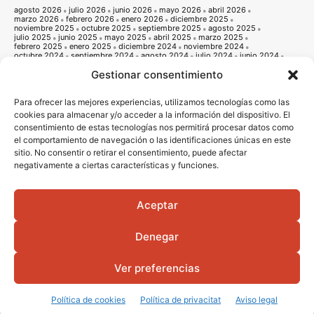
agosto 2026
julio 2026
junio 2026
mayo 2026
abril 2026
marzo 2026
febrero 2026
enero 2026
diciembre 2025
noviembre 2025
octubre 2025
septiembre 2025
agosto 2025
julio 2025
junio 2025
mayo 2025
abril 2025
marzo 2025
febrero 2025
enero 2025
diciembre 2024
noviembre 2024
octubre 2024
septiembre 2024
agosto 2024
julio 2024
junio 2024
mayo 2024
abril 2024
marzo 2024
febrero 2024
enero 2024
Gestionar consentimiento
diciembre 2023
noviembre 2023
octubre 2023
septiembre 2023
agosto 2023
julio 2023
junio 2023
mayo 2023
abril 2023
marzo 2023
febrero 2023
enero 2023
diciembre 2022
noviembre 2022
octubre 2022
septiembre 2022
agosto 2022
Para ofrecer las mejores experiencias, utilizamos tecnologías como las
julio 2022
junio 2022
mayo 2022
abril 2022
marzo 2022
cookies para almacenar y/o acceder a la información del dispositivo. El
febrero 2022
enero 2022
diciembre 2021
noviembre 2021
consentimiento de estas tecnologías nos permitirá procesar datos como
octubre 2021
septiembre 2021
agosto 2021
julio 2021
junio 2021
mayo 2021
abril 2021
marzo 2021
febrero 2021
enero 2021
el comportamiento de navegación o las identificaciones únicas en este
diciembre 2020
noviembre 2020
octubre 2020
septiembre 2020
sitio. No consentir o retirar el consentimiento, puede afectar
agosto 2020
julio 2020
junio 2020
mayo 2020
abril 2020
negativamente a ciertas características y funciones.
marzo 2020
febrero 2020
enero 2020
diciembre 2019
noviembre 2019
octubre 2019
septiembre 2019
agosto 2019
julio 2019
junio 2019
mayo 2019
abril 2019
marzo 2019
febrero 2019
enero 2019
diciembre 2018
noviembre 2018
octubre 2018
septiembre 2018
agosto 2018
julio 2018
junio 2018
mayo 2018
abril 2018
marzo 2018
Aceptar
febrero 2018
enero 2018
diciembre 2017
noviembre 2017
octubre 2017
septiembre 2017
agosto 2017
julio 2017
junio 2017
mayo 2017
abril 2017
marzo 2017
febrero 2017
enero 2017
diciembre 2016
Denegar
noviembre 2016
octubre 2016
septiembre 2016
agosto 2016
julio 2016
junio 2016
mayo 2016
abril 2016
Ver preferencias
© 2016 - 2026 Vila-real informació |
Avis legal
|
Politica de privacitat
|
Politica
de cookies
|
Diseño Web
Portada
Qui som
Política de cookies
Política de privacitat
Aviso legal