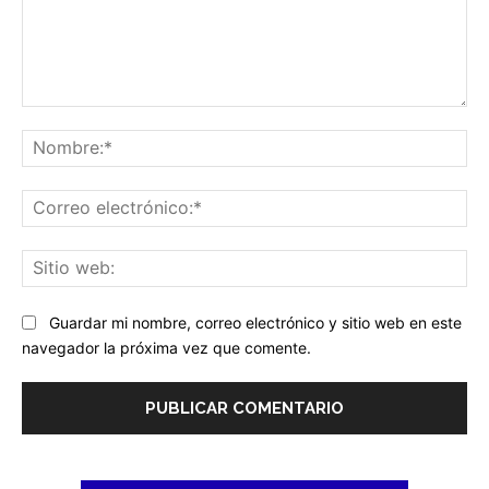
Comentario:
No
Co
ele
Sit
we
Guardar mi nombre, correo electrónico y sitio web en este
navegador la próxima vez que comente.