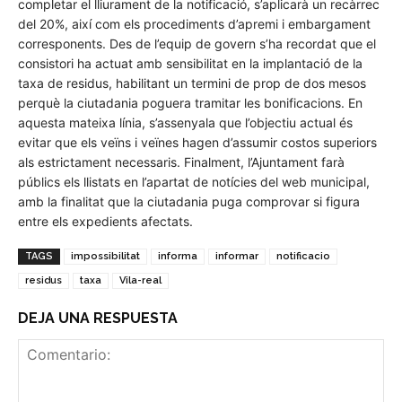
completar el lliurament de la notificació, s’aplicarà un recàrrec
del 20%, així com els procediments d’apremi i embargament
corresponents. Des de l’equip de govern s’ha recordat que el
consistori ha actuat amb sensibilitat en la implantació de la
taxa de residus, habilitant un termini de prop de dos mesos
perquè la ciutadania poguera tramitar les bonificacions. En
aquesta mateixa línia, s’assenyala que l’objectiu actual és
evitar que els veïns i veïnes hagen d’assumir costos superiors
als estrictament necessaris. Finalment, l’Ajuntament farà
públics els llistats en l’apartat de notícies del web municipal,
amb la finalitat que la ciutadania puga comprovar si figura
entre els expedients afectats.
TAGS
impossibilitat
informa
informar
notificacio
residus
taxa
Vila-real
DEJA UNA RESPUESTA