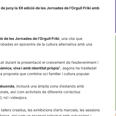
 de juny la XII edició de les Jornades de l’Orgull Friki amb
ió de les Jornades de l’Orgull Friki
, una cita que
robades en epicentre de la cultura alternativa amb una
cat durant la presentació el creixement de l’esdeveniment i
nàmica, viva i amb identitat pròpia”
, segons ha traslladat
una proposta que combina oci familiar i cultura popular.
takuonda
, inclourà una àmplia zona d’estands amb
sionals, així com activitats de diferents col·lectius
 rol i videojocs.
llers creatius, les exhibicions d’arts marcials, les sessions
dance, així com un escenari principal amb actuacions i