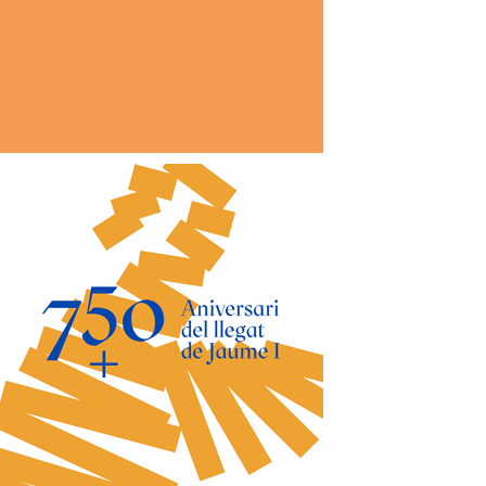
*
co:*