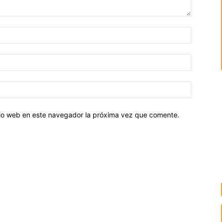
Nombre:
Correo
electróni
Sitio
web:
itio web en este navegador la próxima vez que comente.