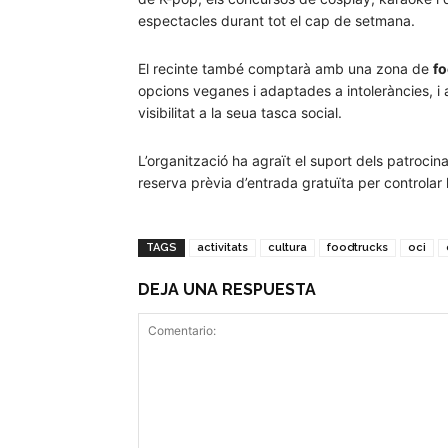
espectacles durant tot el cap de setmana.
El recinte també comptarà amb una zona de
f
opcions veganes i adaptades a intoleràncies, i 
visibilitat a la seua tasca social.
L’organització ha agraït el suport dels patrocina
reserva prèvia d’entrada gratuïta per controlar 
TAGS
activitats
cultura
foodtrucks
oci
DEJA UNA RESPUESTA