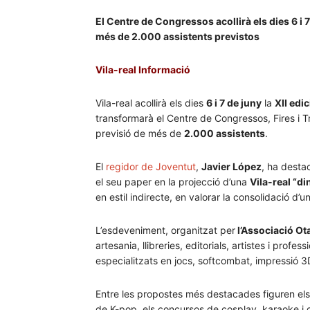
El Centre de Congressos acollirà els dies 6 i 7
més de 2.000 assistents previstos
Vila-real Informació
Vila-real acollirà els dies
6 i 7 de juny
la
XII edic
transformarà el Centre de Congressos, Fires i T
previsió de més de
2.000 assistents
.
El
regidor de Joventut
,
Javier López
, ha desta
el seu paper en la projecció d’una
Vila-real “di
en estil indirecte, en valorar la consolidació d’
L’esdeveniment, organitzat per
l’Associació O
artesania, llibreries, editorials, artistes i profes
especialitzats en jocs, softcombat, impressió 3D,
Entre les propostes més destacades figuren els ta
de K-pop, els concursos de cosplay, karaoke i 