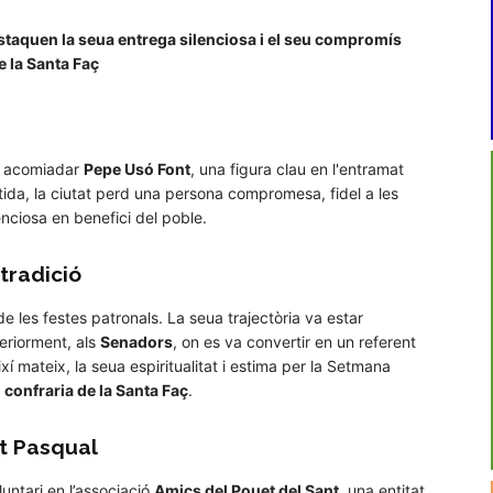
estaquen la seua entrega silenciosa i el seu compromís
e la Santa Faç
 a acomiadar
Pepe Usó Font
, una figura clau en l'entramat
rtida, la ciutat perd una persona compromesa, fidel a les
enciosa en benefici del poble.
 tradició
e les festes patronals. La seua trajectòria va estar
teriorment, als
Senadors
, on es va convertir en un referent
ixí mateix, la seua espiritualitat i estima per la Setmana
a
confraria de la Santa Faç
.
t Pasqual
untari en l’associació
Amics del Pouet del Sant
, una entitat