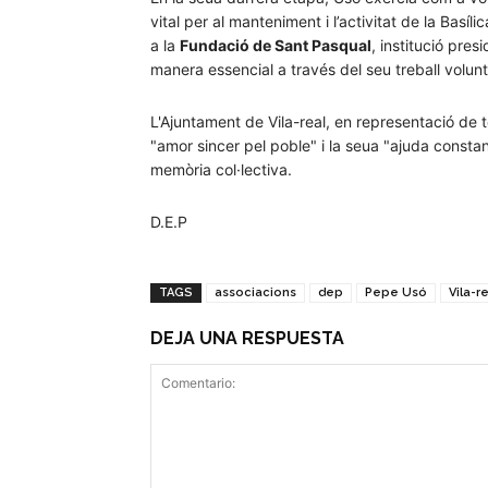
vital per al manteniment i l’activitat de la Basí
a la
Fundació de Sant Pasqual
, institució pres
manera essencial a través del seu treball volunt
L'Ajuntament de Vila-real, en representació de t
"amor sincer pel poble" i la seua "ajuda constan
memòria col·lectiva.
D.E.P
TAGS
associacions
dep
Pepe Usó
Vila-r
DEJA UNA RESPUESTA