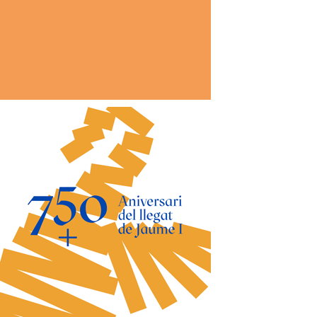
*
co:*