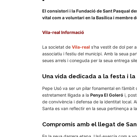
El consistori i la Fundació de Sant Pasqual d
vital com a voluntari en la Basílica i membre d
Vila-real Informació
La societat de
Vila-real
s'ha vestit de dol per
associatiu i festiu del municipi. Amb la seua pa
seues arrels i coneguda per la seua entrega sil
Una vida dedicada a la festa i la
Pepe Usó va ser un pilar fonamental en l’àmbit d
estretament lligada a la
Penya El Goleró
i, pos
de convivència i defensa de la identitat local. A
Santa es van reflectir en la seua pertinença a l
Compromís amb el llegat de San
En la seua darrera etapa, Usó exercia com a vol