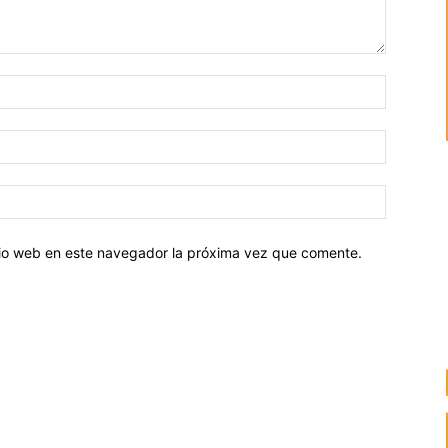
Nombre:
Correo
electróni
Sitio
web:
itio web en este navegador la próxima vez que comente.