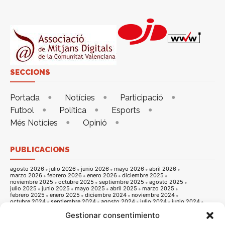
SECCIONS
Portada
Notícies
Participació
Futbol
Política
Esports
Més Notícies
Opinió
PUBLICACIONS
agosto 2026
julio 2026
junio 2026
mayo 2026
abril 2026
marzo 2026
febrero 2026
enero 2026
diciembre 2025
noviembre 2025
octubre 2025
septiembre 2025
agosto 2025
julio 2025
junio 2025
mayo 2025
abril 2025
marzo 2025
febrero 2025
enero 2025
diciembre 2024
noviembre 2024
octubre 2024
septiembre 2024
agosto 2024
julio 2024
junio 2024
mayo 2024
abril 2024
marzo 2024
febrero 2024
enero 2024
Gestionar consentimiento
diciembre 2023
noviembre 2023
octubre 2023
septiembre 2023
agosto 2023
julio 2023
junio 2023
mayo 2023
abril 2023