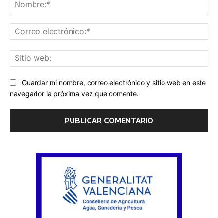
No
Co
ele
Sit
we
Guardar mi nombre, correo electrónico y sitio web en este
navegador la próxima vez que comente.