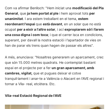
Com va afirmar Benlloch: "Hem iniciat una
modificació del Pla
General
, que
ja hem portat al ple
i hem aprovat tots
per
unanimitat
. I ara estem treballant en el tema,
estem
reordenant l'espai
que
està davant
, en un solar que no està
ocupat
per a eixir a l'altre solar
, i ací
expropiarem sòl i farem
una cosa digna i com toca
; i que el carrer isca en condicions,
superant, per davall la nostra estació i l'apartador de vies on
han de parar els trens quan hagen de passar els altres".
A més, anunciava: "Nosaltres generarem un aparcament, crec
que són 15.000 metres quadrats. He contemplat bastant
espai en el projecte per a fer
un gran aparcament, amb
cambres, vigilat,
que et pugues deixar el cotxe
tranquil·lament i anar-te a València o Alacant en l'AVE regional i
tornar a Vila- real, etcètera. Etc.
Vila-real Estació Regional de l'AVE