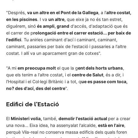
"Després,
va un altre en el Pont de la Gallega
, a l'
altre costat,
en les piscines
. I va
un altre,
que eixe ja no és tan estret,
diguérem, sinó
és ampli, grand
d'accés, d'adaptació que és
el carrer de p
rolongació entre el carrer estació... per baix de
l'edifici
. Tu aniries caminant d'ací i caminant, caminant,
caminant, passaries per baix de l'estació i passaries a l'altre
costat. I allí va un aparcament gran de cotxes".
"A mi
em preocupa molt
el que la g
ent dels horts urbans
,
que els tenim a l'altre costat, i el
centre de Salut
, és a dir, i
l'Hospital i el Col·legi Britànic i a tot, q
ue es passe com toca,
no? des d'ací, des del centre
".
Edifici de l'Estació
El
Ministeri volia,
també,
demolir l'estació actual
per a crear
una nova... Eixa idea, ha assenyalat l'alcalde,
està en l'aire
,
perquè Vila-real no conserva massa edificis dels quals foren