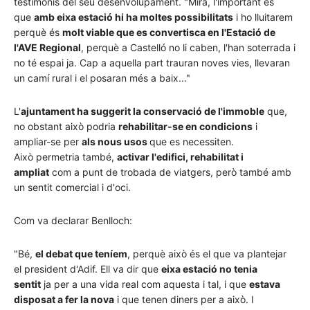
testimonis del seu desenvolupament. "Mira, l'important és
que
amb eixa estació hi ha moltes possibilitats
i ho lluitarem
perquè és
molt viable que es convertisca en l'Estació de
l'AVE Regional
, perquè a Castelló no li caben, l'han soterrada i
no té espai ja. Cap a aquella part trauran noves vies, llevaran
un camí rural i el posaran més a baix..."
L'
ajuntament ha suggerit la conservació de l'immoble
que,
no obstant això podria
rehabilitar-se en condicions
i
ampliar-se per
als nous usos
que es necessiten.
Això permetria també,
activar l'edifici, rehabilitat i
ampliat
com a punt de trobada de viatgers, però també amb
un sentit comercial i d'oci.
Com va declarar Benlloch:
"Bé,
el debat que teníem
, perquè això és el que va plantejar
el president d'Adif. Ell va dir que
eixa estació no tenia
sentit
ja per a una vida real com aquesta i tal, i que
estava
disposat a fer la nova
i que tenen diners per a això. I