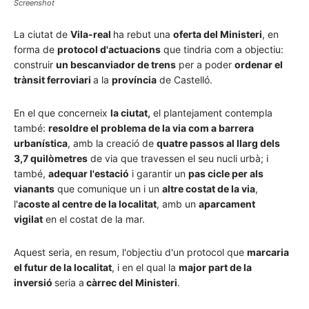
Screenshot
La ciutat de
Vila-real
ha rebut una
oferta del Ministeri
, en
forma de
protocol d'actuacions
que tindria com a objectiu:
construir
un bescanviador de trens
per a poder
ordenar el
trànsit ferroviari
a la
província
de Castelló.
En el que concerneix
la ciutat,
el plantejament contempla
també:
resoldre el problema de la via com a barrera
urbanística
, amb la creació de
quatre passos al llarg dels
3,7 quilòmetres
de via que travessen el seu nucli urbà; i
també,
adequar l'estació
i garantir un
pas cicle per als
vianants
que comunique un i un
altre costat de la via
,
l'
acoste al centre de la localitat
, amb un
aparcament
vigilat
en el costat de la mar.
Aquest seria, en resum, l'objectiu d'un protocol que
marcaria
el futur de la localitat
, i en el qual la
major part de la
inversió
seria a
càrrec del Ministeri
.