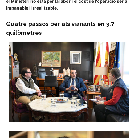
el
Ministeri no està per la labor
i
el cost de l'operació seria
impagable i irrealitzable.
Quatre passos per als vianants en 3,7
quilòmetres