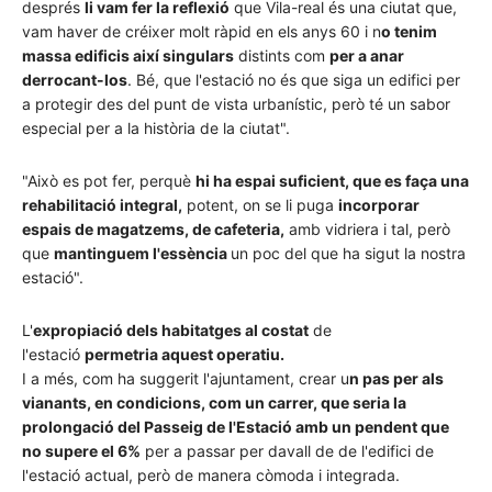
després
li vam fer la reflexió
que Vila-real és una ciutat que,
vam haver de créixer molt ràpid en els anys 60 i n
o tenim
massa edificis així singulars
distints com
per a anar
derrocant-los
. Bé, que l'estació no és que siga un edifici per
a protegir des del punt de vista urbanístic, però té un sabor
especial per a la història de la ciutat".
"Això es pot fer, perquè
hi ha espai suficient, que es faça una
rehabilitació integral,
potent, on se li puga
incorporar
espais de magatzems, de cafeteria,
amb vidriera i tal, però
que
mantinguem l'essència
un poc del que ha sigut la nostra
estació".
L'
expropiació dels habitatges al costat
de
l'estació
permetria aquest operatiu.
I a més, com ha suggerit l'ajuntament, crear u
n pas per als
vianants, en condicions, com un carrer, que seria la
prolongació del Passeig de l'Estació amb un pendent que
no supere el 6%
per a passar per davall de de l'edifici de
l'estació actual, però de manera còmoda i integrada.