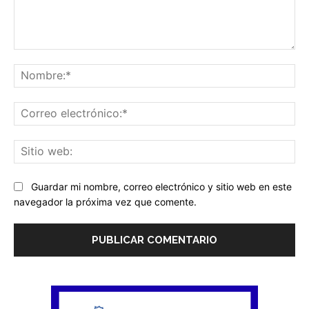
Comentario:
No
Co
ele
Sit
we
Guardar mi nombre, correo electrónico y sitio web en este
navegador la próxima vez que comente.