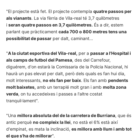
"El projecte està fet. El projecte contempla
quatre passos per
als vianants
. La via fèrria de Vila-real té 3,7 quilòmetres
i
seran quatre passos en 3,7 quilòmetres.
És a dir, estem
parlant que pràcticament
cada 700 o 800 metres tens una
possibilitat de passar
per dalt, caminant...
"
A la ciutat esportiva del Vila-real,
per a
passar a l'Hospital i
als camps de futbol del Pamesa
, des del Carrefour,
diguérem, d'on estarà la Comissaria de la Policia Nacional, hi
haurà un pas elevat per dalt, però dels quals es fan hui dia,
molt interessants,
no els fan per baix
. Els fan amb
pendents
molt baixetes,
amb un terraplé molt gran i amb
molta zona
verda
, on tu accedeixes i passes a l'altre costat
tranquil·lament".
"Una
millora absoluta del de la carretera de Burriana
, que és
antic perquè
no compleix la llei
, no està el 6% està així
d'empinat, es mata la inclinació,
es millora amb llum i amb tot
el que s'ha de millorar
".