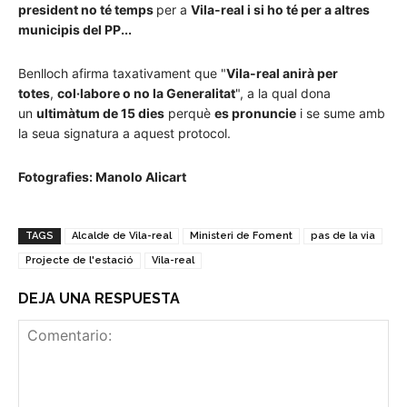
president no té temps
per a
Vila-real i si ho té per a altres
municipis del PP...
Benlloch afirma taxativament que "
Vila-real anirà per
totes
,
col·labore o no la Generalitat
", a la qual dona
un
ultimàtum de 15 dies
perquè
es pronuncie
i se sume amb
la seua signatura a aquest protocol.
Fotografies: Manolo Alicart
TAGS
Alcalde de Vila-real
Ministeri de Foment
pas de la via
Projecte de l'estació
Vila-real
DEJA UNA RESPUESTA