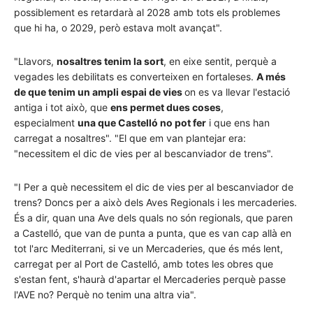
possiblement es retardarà al 2028 amb tots els problemes
que hi ha, o 2029, però estava molt avançat".
"Llavors,
nosaltres tenim la sort
, en eixe sentit, perquè a
vegades les debilitats es converteixen en fortaleses.
A més
de que tenim un ampli espai de vies
on es va llevar l'estació
antiga i tot això, que
ens permet dues coses
,
especialment
una que Castelló no pot fer
i que ens han
carregat a nosaltres". "El que em van plantejar era:
"necessitem el dic de vies per al bescanviador de trens".
"I Per a què necessitem el dic de vies per al bescanviador de
trens? Doncs per a això dels Aves Regionals i les mercaderies.
És a dir, quan una Ave dels quals no són regionals, que paren
a Castelló, que van de punta a punta, que es van cap allà en
tot l'arc Mediterrani, si ve un Mercaderies, que és més lent,
carregat per al Port de Castelló, amb totes les obres que
s'estan fent, s'haurà d'apartar el Mercaderies perquè passe
l'AVE no? Perquè no tenim una altra via".