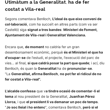
Utimàtum a la Generalitat
,
ha de fer
costat a Vila-real
Segons comentava Benlloch,
L'ideal és que eixe conveni de
col·laboració
, com ha succeït en altres parts (com va ser
Castelló) siga
signat a tres bandes
:
Ministeri de Foment,
Ajuntament de Vila-real i Generalitat Valenciana.
Encara que,
de moment
no caldria fer un gran
desemborsament econòmic, perquè
és el Ministeri el que ha
d'ocupar-se
de l'estudi, el projecte, l'execució del parc de
vies... al final,
si que caldrà posar la part que quede
; i ací, diu
Benlloch, és quan la
Generalitat
ha de
pronunciar-se
.
"La
Generalitat, afirma Benlloch
,
no pot fer el ridícul de no
fer costat a Vila-real".
L'alcalde confessa
que v
a tindre ocasió de comentar-li el
tema
al nou president de la Generalitat,
Juanfran Pérez
Llorca
, i que
el president li va demanar un poc de temps
.
"
Jo soc lleial i ho entenc
", comentava Benlloch,
però si el