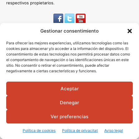
respectivos propietarios.
Gestionar consentimiento
Para ofrecer las mejores experiencias, utilizamos tecnologías como las
cookies para almacenar y/o acceder a la información del dispositivo. El
consentimiento de estas tecnologías nos permitirá procesar datos como
el comportamiento de navegación o las identificaciones únicas en este
sitio. No consentir o retirar el consentimiento, puede afectar
negativamente a ciertas características y funciones.
SECCIONS
Aceptar
Portada
Notícies
Participació
Futbol
Política
Esports
Denegar
Més Notícies
Opinió
Ver preferencias
PUBLICACIONS
Política de cookies
Política de privacitat
Aviso legal
agosto 2026
julio 2026
junio 2026
mayo 2026
abril 2026