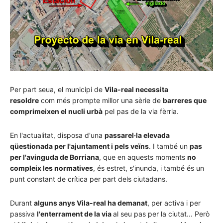
Per part seua, el municipi de
Vila-real necessita
resoldre
com més prompte millor una sèrie de
barreres que
comprimeixen el nucli urbà
pel pas de la via fèrria.
En l'actualitat, disposa d'una
passarel·la elevada
qüestionada per l'ajuntament i pels veïns
. I també un
pas
per l'avinguda de Borriana
, que en aquests moments
no
compleix les normatives
, és estret, s'inunda, i també és un
punt constant de crítica per part dels ciutadans.
Durant
alguns anys Vila-real ha demanat
, per activa i per
passiva
l'enterrament de la via
al seu pas per la ciutat... Però