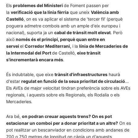
Els
problemes del Ministeri
de Foment passen per
la
verificació que la línia fèrria
que uneix
València amb
Castelló
, on es va aplicar el sistema de 'tercer fil' (perquè
poguera admetre combois amb un ample d'eix europeu i
nacional), suporta ja un
cabal de trànsit molt elevat
. Però
això
només és el principi, perquè quan entre en
servei
el
Corredor Mediterrani,
i la
línia de Mercaderies de
la Intermodal del Port
de Castelló,
eixe trànsit
s'incrementarà encara més
.
És indubtable, que eixe
trànsit d'infraestructures
haurà
d'estar
regulat en funció de la seua prioritat de circulació
...
Els AVEs de major velocitat tindran preferència sobre els AVEs
regionals, i aquests sobre els Regionals, els Rodalia o els
Mercaderies.
Ara bé,
on podran creuar aquests trens? On es pot
estacionar un comboi per a donar prioritat a un altre?
On es
pot realitzar un bescanviador en condicions amb andanes de
700 o 750 metres de longitud on càpia un d'aquests