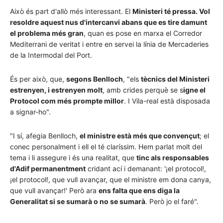
Això és part d'allò més interessant. El
Ministeri té pressa. Vol
resoldre aquest nus d'intercanvi abans que es tire damunt
el problema més gran
, quan es pose en marxa el Corredor
Mediterrani de veritat i entre en servei la línia de Mercaderies
de la Intermodal del Port.
És per això, que,
segons Benlloch
, "els
tècnics del Ministeri
estrenyen, i estrenyen molt
, amb crides perquè se s
igne el
Protocol com més prompte millor
. I Vila-real està disposada
a signar-ho".
"I sí, afegia Benlloch,
el ministre està més que convençut
; el
conec personalment i ell el té claríssim. Hem parlat molt del
tema i li assegure i és una realitat, que
tinc als responsables
d'Adif permanentment
cridant ací i demanant: '¡el protocol!,
¡el protocol!, que vull avançar, que el ministre em dona canya,
que vull avançar!' Però ara
ens falta que ens diga la
Generalitat si se sumarà o no se sumarà
. Però jo el faré".