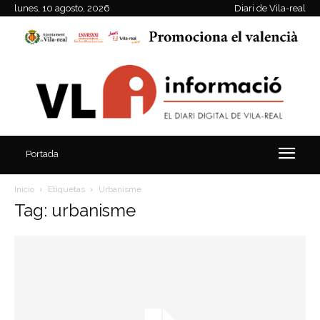
lunes, 10 agosto, 2026
Diari de Vila-real
Portada
Inicio
Etiquetas
Urbanisme
Tag: urbanisme