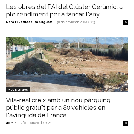
Les obres del PAI del Clúster Ceràmic, a
ple rendiment per a tancar l'any
Sara Fructuoso Rodríguez
-
30 de noviembre de 2023
0
Més Notícies
Vila-real creix amb un nou pàrquing
públic gratuït per a 80 vehicles en
l'avinguda de França
admin
-
26 de enero de 2023
0