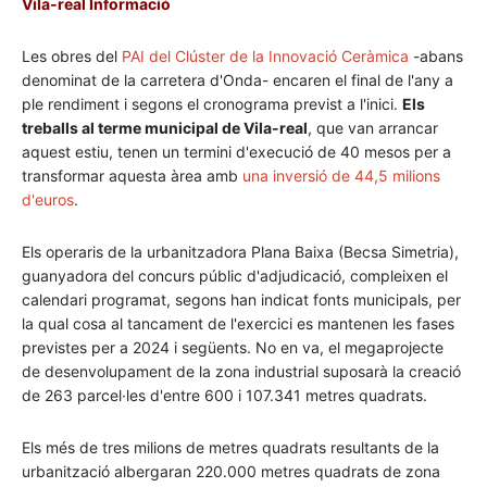
Vila-real Informació
Les obres del
PAI del Clúster de la Innovació Ceràmica
-abans
denominat de la carretera d'Onda- encaren el final de l'any a
ple rendiment i segons el cronograma previst a l'inici.
Els
treballs al terme municipal de Vila-real
, que van arrancar
aquest estiu, tenen un termini d'execució de 40 mesos per a
transformar aquesta àrea amb
una inversió de 44,5 milions
d'euros
.
Els operaris de la urbanitzadora Plana Baixa (Becsa Simetria),
guanyadora del concurs públic d'adjudicació, compleixen el
calendari programat, segons han indicat fonts municipals, per
la qual cosa al tancament de l'exercici es mantenen les fases
previstes per a 2024 i següents. No en va, el megaprojecte
de desenvolupament de la zona industrial suposarà la creació
de 263 parcel·les d'entre 600 i 107.341 metres quadrats.
Els més de tres milions de metres quadrats resultants de la
urbanització albergaran 220.000 metres quadrats de zona