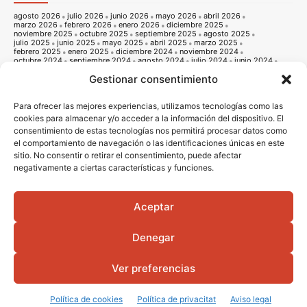
agosto 2026
julio 2026
junio 2026
mayo 2026
abril 2026
marzo 2026
febrero 2026
enero 2026
diciembre 2025
noviembre 2025
octubre 2025
septiembre 2025
agosto 2025
julio 2025
junio 2025
mayo 2025
abril 2025
marzo 2025
febrero 2025
enero 2025
diciembre 2024
noviembre 2024
octubre 2024
septiembre 2024
agosto 2024
julio 2024
junio 2024
mayo 2024
abril 2024
marzo 2024
febrero 2024
enero 2024
Gestionar consentimiento
diciembre 2023
noviembre 2023
octubre 2023
septiembre 2023
agosto 2023
julio 2023
junio 2023
mayo 2023
abril 2023
marzo 2023
febrero 2023
enero 2023
diciembre 2022
noviembre 2022
octubre 2022
septiembre 2022
agosto 2022
Para ofrecer las mejores experiencias, utilizamos tecnologías como las
julio 2022
junio 2022
mayo 2022
abril 2022
marzo 2022
cookies para almacenar y/o acceder a la información del dispositivo. El
febrero 2022
enero 2022
diciembre 2021
noviembre 2021
consentimiento de estas tecnologías nos permitirá procesar datos como
octubre 2021
septiembre 2021
agosto 2021
julio 2021
junio 2021
mayo 2021
abril 2021
marzo 2021
febrero 2021
enero 2021
el comportamiento de navegación o las identificaciones únicas en este
diciembre 2020
noviembre 2020
octubre 2020
septiembre 2020
sitio. No consentir o retirar el consentimiento, puede afectar
agosto 2020
julio 2020
junio 2020
mayo 2020
abril 2020
marzo 2020
febrero 2020
enero 2020
diciembre 2019
noviembre 2019
negativamente a ciertas características y funciones.
octubre 2019
septiembre 2019
agosto 2019
julio 2019
junio 2019
mayo 2019
abril 2019
marzo 2019
febrero 2019
enero 2019
diciembre 2018
noviembre 2018
octubre 2018
septiembre 2018
agosto 2018
julio 2018
junio 2018
mayo 2018
abril 2018
marzo 2018
Aceptar
febrero 2018
enero 2018
diciembre 2017
noviembre 2017
octubre 2017
septiembre 2017
agosto 2017
julio 2017
junio 2017
mayo 2017
abril 2017
marzo 2017
febrero 2017
enero 2017
diciembre 2016
Denegar
noviembre 2016
octubre 2016
septiembre 2016
agosto 2016
julio 2016
junio 2016
mayo 2016
abril 2016
Ver preferencias
© 2016 - 2026 Vila-real informació |
Avis legal
|
Politica de privacitat
|
Politica
de cookies
|
Diseño Web
Portada
Qui som
Política de cookies
Política de privacitat
Aviso legal