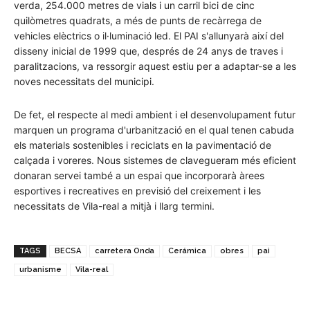
verda, 254.000 metres de vials i un carril bici de cinc
quilòmetres quadrats, a més de punts de recàrrega de
vehicles elèctrics o il·luminació led. El PAI s'allunyarà així del
disseny inicial de 1999 que, després de 24 anys de traves i
paralitzacions, va ressorgir aquest estiu per a adaptar-se a les
noves necessitats del municipi.
De fet, el respecte al medi ambient i el desenvolupament futur
marquen un programa d'urbanització en el qual tenen cabuda
els materials sostenibles i reciclats en la pavimentació de
calçada i voreres. Nous sistemes de clavegueram més eficient
donaran servei també a un espai que incorporarà àrees
esportives i recreatives en previsió del creixement i les
necessitats de Vila-real a mitjà i llarg termini.
TAGS
BECSA
carretera Onda
Cerámica
obres
pai
urbanisme
Vila-real