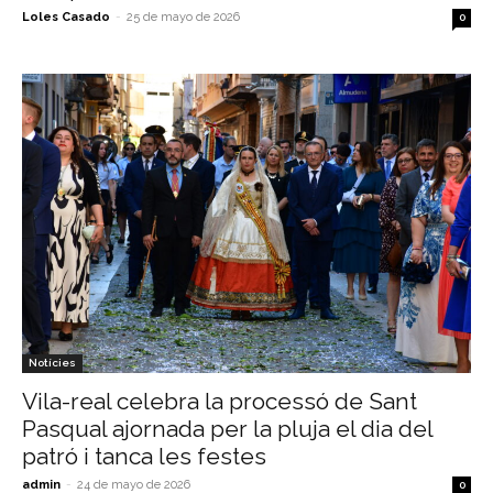
Loles Casado
-
25 de mayo de 2026
0
Notícies
Vila-real celebra la processó de Sant
Pasqual ajornada per la pluja el dia del
patró i tanca les festes
admin
-
24 de mayo de 2026
0