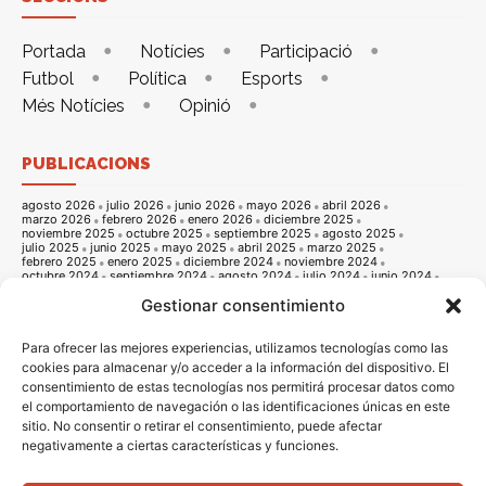
Portada
Notícies
Participació
Futbol
Política
Esports
Més Notícies
Opinió
PUBLICACIONS
agosto 2026
julio 2026
junio 2026
mayo 2026
abril 2026
marzo 2026
febrero 2026
enero 2026
diciembre 2025
noviembre 2025
octubre 2025
septiembre 2025
agosto 2025
julio 2025
junio 2025
mayo 2025
abril 2025
marzo 2025
febrero 2025
enero 2025
diciembre 2024
noviembre 2024
octubre 2024
septiembre 2024
agosto 2024
julio 2024
junio 2024
mayo 2024
abril 2024
marzo 2024
febrero 2024
enero 2024
Gestionar consentimiento
diciembre 2023
noviembre 2023
octubre 2023
septiembre 2023
agosto 2023
julio 2023
junio 2023
mayo 2023
abril 2023
marzo 2023
febrero 2023
enero 2023
diciembre 2022
noviembre 2022
octubre 2022
septiembre 2022
agosto 2022
Para ofrecer las mejores experiencias, utilizamos tecnologías como las
julio 2022
junio 2022
mayo 2022
abril 2022
marzo 2022
cookies para almacenar y/o acceder a la información del dispositivo. El
febrero 2022
enero 2022
diciembre 2021
noviembre 2021
consentimiento de estas tecnologías nos permitirá procesar datos como
octubre 2021
septiembre 2021
agosto 2021
julio 2021
junio 2021
mayo 2021
abril 2021
marzo 2021
febrero 2021
enero 2021
el comportamiento de navegación o las identificaciones únicas en este
diciembre 2020
noviembre 2020
octubre 2020
septiembre 2020
sitio. No consentir o retirar el consentimiento, puede afectar
agosto 2020
julio 2020
junio 2020
mayo 2020
abril 2020
marzo 2020
febrero 2020
enero 2020
diciembre 2019
noviembre 2019
negativamente a ciertas características y funciones.
octubre 2019
septiembre 2019
agosto 2019
julio 2019
junio 2019
mayo 2019
abril 2019
marzo 2019
febrero 2019
enero 2019