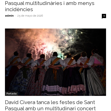
Pasqual multitudinàries i amb menys
incidències
admin
-
25 de mayo de 2026
0
Portada
David Civera tanca les festes de Sant
Pasqual amb un multitudinari concert