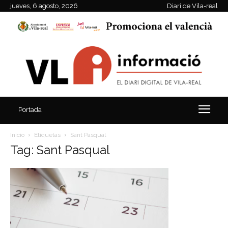
jueves, 6 agosto, 2026
Diari de Vila-real
Portada
Inicio
Etiquetas
Sant Pasqual
Tag: Sant Pasqual