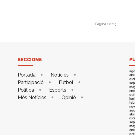
Página 1 de 5
SECCIONS
P
ago
Portada
Notícies
abr
dic
Participació
Futbol
sep
ma
Política
Esports
ene
oct
Més Notícies
Opinió
jun
feb
nov
ago
abr
dic
sep
ma
ene
oct