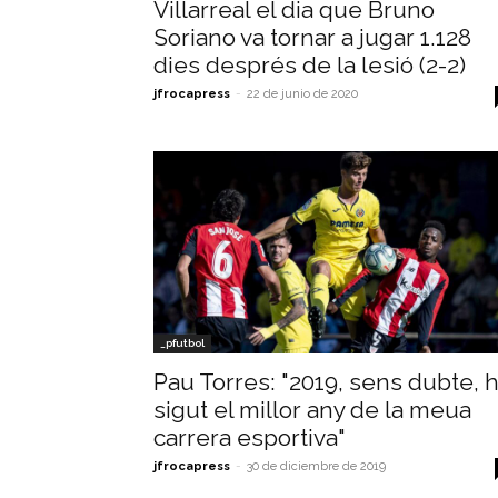
Villarreal el dia que Bruno
Soriano va tornar a jugar 1.128
dies després de la lesió (2-2)
jfrocapress
-
22 de junio de 2020
_pfutbol
Pau Torres: "2019, sens dubte, 
sigut el millor any de la meua
carrera esportiva"
jfrocapress
-
30 de diciembre de 2019