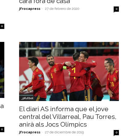
cara fora de casa"
jfrocapress
-
27 de febrero de 2020
0
0
_pfutbol
ha
El diari AS informa que el jove
central del Villarreal, Pau Torres,
anirà als Jocs Olímpics
0
jfrocapress
-
27 de diciembre de 2019
0