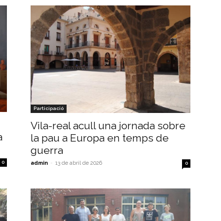
Participació
Vila-real acull una jornada sobre
a
la pau a Europa en temps de
guerra
0
admin
-
13 de abril de 2026
0