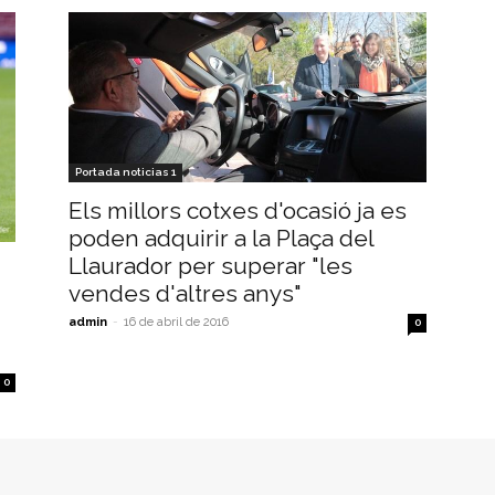
Portada noticias 1
Els millors cotxes d'ocasió ja es
poden adquirir a la Plaça del
Llaurador per superar "les
vendes d'altres anys"
admin
-
16 de abril de 2016
0
0