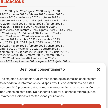
UBLICACIONS
sto 2026
julio 2026
junio 2026
mayo 2026
il 2026
marzo 2026
febrero 2026
enero 2026
iembre 2025
noviembre 2025
octubre 2025
tiembre 2025
agosto 2025
julio 2025
junio 2025
yo 2025
abril 2025
marzo 2025
febrero 2025
ro 2025
diciembre 2024
noviembre 2024
ubre 2024
septiembre 2024
agosto 2024
julio 2024
io 2024
mayo 2024
abril 2024
marzo 2024
rero 2024
enero 2024
diciembre 2023
iembre 2023
octubre 2023
septiembre 2023
sto 2023
julio 2023
junio 2023
mayo 2023
il 2023
marzo 2023
febrero 2023
enero 2023
iembre 2022
noviembre 2022
octubre 2022
tiembre 2022
agosto 2022
julio 2022
junio 2022
yo 2022
abril 2022
marzo 2022
febrero 2022
ro 2022
diciembre 2021
noviembre 2021
ubre 2021
septiembre 2021
agosto 2021
julio 2021
io 2021
mayo 2021
abril 2021
marzo 2021
rero 2021
enero 2021
diciembre 2020
Gestionar consentimiento
iembre 2020
octubre 2020
septiembre 2020
sto 2020
julio 2020
junio 2020
mayo 2020
il 2020
marzo 2020
febrero 2020
enero 2020
 las mejores experiencias, utilizamos tecnologías como las cookies para
iembre 2019
noviembre 2019
octubre 2019
o acceder a la información del dispositivo. El consentimiento de estas
tiembre 2019
agosto 2019
julio 2019
junio 2019
o 2019
abril 2019
marzo 2019
febrero 2019
 nos permitirá procesar datos como el comportamiento de navegación o las
ro 2019
diciembre 2018
noviembre 2018
ones únicas en este sitio. No consentir o retirar el consentimiento, puede
ubre 2018
septiembre 2018
agosto 2018
julio 2018
io 2018
mayo 2018
abril 2018
marzo 2018
tivamente a ciertas características y funciones.
rero 2018
enero 2018
diciembre 2017
noviembre 2017
ubre 2017
septiembre 2017
agosto 2017
julio 2017
io 2017
mayo 2017
abril 2017
marzo 2017