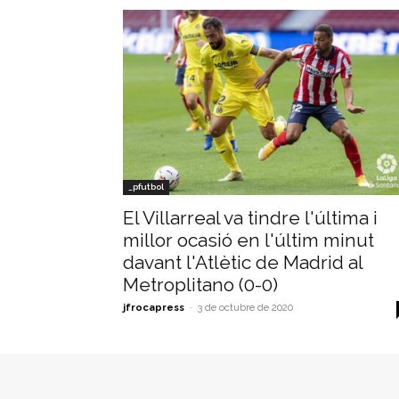
_pfutbol
El Villarreal va tindre l'última i
millor ocasió en l'últim minut
davant l'Atlètic de Madrid al
Metroplitano (0-0)
jfrocapress
-
3 de octubre de 2020