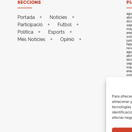
SECCIONS
P
ago
Portada
Notícies
abr
dic
Participació
Futbol
sep
ma
Política
Esports
ene
oct
Més Notícies
Opinió
jun
feb
nov
ago
abr
dic
sep
ma
ene
oct
jun
feb
nov
ago
abr
Para ofrecer
dic
almacenar y/
sep
may
tecnologías
ene
identificaci
oct
jun
afectar nega
feb
oct
jun