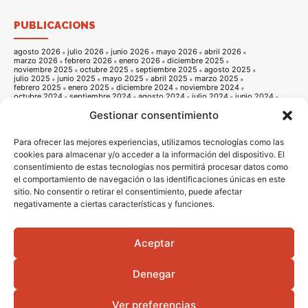
PUBLICACIONS
agosto 2026
julio 2026
junio 2026
mayo 2026
abril 2026
marzo 2026
febrero 2026
enero 2026
diciembre 2025
noviembre 2025
octubre 2025
septiembre 2025
agosto 2025
julio 2025
junio 2025
mayo 2025
abril 2025
marzo 2025
febrero 2025
enero 2025
diciembre 2024
noviembre 2024
octubre 2024
septiembre 2024
agosto 2024
julio 2024
junio 2024
mayo 2024
abril 2024
marzo 2024
febrero 2024
enero 2024
Gestionar consentimiento
diciembre 2023
noviembre 2023
octubre 2023
septiembre 2023
agosto 2023
julio 2023
junio 2023
mayo 2023
abril 2023
marzo 2023
febrero 2023
enero 2023
diciembre 2022
noviembre 2022
octubre 2022
septiembre 2022
agosto 2022
Para ofrecer las mejores experiencias, utilizamos tecnologías como las
julio 2022
junio 2022
mayo 2022
abril 2022
marzo 2022
cookies para almacenar y/o acceder a la información del dispositivo. El
febrero 2022
enero 2022
diciembre 2021
noviembre 2021
consentimiento de estas tecnologías nos permitirá procesar datos como
octubre 2021
septiembre 2021
agosto 2021
julio 2021
junio 2021
mayo 2021
abril 2021
marzo 2021
febrero 2021
enero 2021
el comportamiento de navegación o las identificaciones únicas en este
diciembre 2020
noviembre 2020
octubre 2020
septiembre 2020
sitio. No consentir o retirar el consentimiento, puede afectar
agosto 2020
julio 2020
junio 2020
mayo 2020
abril 2020
negativamente a ciertas características y funciones.
marzo 2020
febrero 2020
enero 2020
diciembre 2019
noviembre 2019
octubre 2019
septiembre 2019
agosto 2019
julio 2019
junio 2019
mayo 2019
abril 2019
marzo 2019
febrero 2019
enero 2019
diciembre 2018
noviembre 2018
octubre 2018
septiembre 2018
agosto 2018
julio 2018
junio 2018
mayo 2018
abril 2018
marzo 2018
Aceptar
febrero 2018
enero 2018
diciembre 2017
noviembre 2017
octubre 2017
septiembre 2017
agosto 2017
julio 2017
junio 2017
mayo 2017
abril 2017
marzo 2017
febrero 2017
enero 2017
diciembre 2016
Denegar
noviembre 2016
octubre 2016
septiembre 2016
agosto 2016
julio 2016
junio 2016
mayo 2016
abril 2016
Ver preferencias