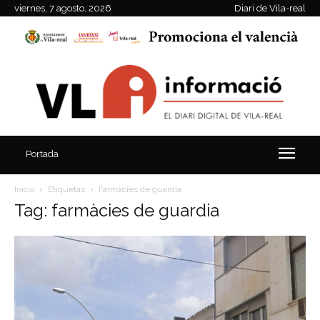
viernes, 7 agosto, 2026
Diari de Vila-real
Portada
Inicio
Etiquetas
Farmàcies de guardia
Tag: farmàcies de guardia