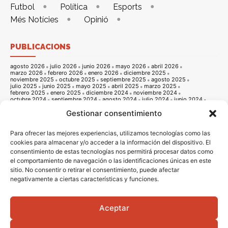
Futbol
Política
Esports
Més Notícies
Opinió
PUBLICACIONS
agosto 2026
julio 2026
junio 2026
mayo 2026
abril 2026
marzo 2026
febrero 2026
enero 2026
diciembre 2025
noviembre 2025
octubre 2025
septiembre 2025
agosto 2025
julio 2025
junio 2025
mayo 2025
abril 2025
marzo 2025
febrero 2025
enero 2025
diciembre 2024
noviembre 2024
octubre 2024
septiembre 2024
agosto 2024
julio 2024
junio 2024
mayo 2024
abril 2024
marzo 2024
febrero 2024
enero 2024
Gestionar consentimiento
diciembre 2023
noviembre 2023
octubre 2023
septiembre 2023
agosto 2023
julio 2023
junio 2023
mayo 2023
abril 2023
marzo 2023
febrero 2023
enero 2023
diciembre 2022
noviembre 2022
octubre 2022
septiembre 2022
agosto 2022
Para ofrecer las mejores experiencias, utilizamos tecnologías como las
julio 2022
junio 2022
mayo 2022
abril 2022
marzo 2022
cookies para almacenar y/o acceder a la información del dispositivo. El
febrero 2022
enero 2022
diciembre 2021
noviembre 2021
consentimiento de estas tecnologías nos permitirá procesar datos como
octubre 2021
septiembre 2021
agosto 2021
julio 2021
junio 2021
mayo 2021
abril 2021
marzo 2021
febrero 2021
enero 2021
el comportamiento de navegación o las identificaciones únicas en este
diciembre 2020
noviembre 2020
octubre 2020
septiembre 2020
sitio. No consentir o retirar el consentimiento, puede afectar
agosto 2020
julio 2020
junio 2020
mayo 2020
abril 2020
marzo 2020
febrero 2020
enero 2020
diciembre 2019
noviembre 2019
negativamente a ciertas características y funciones.
octubre 2019
septiembre 2019
agosto 2019
julio 2019
junio 2019
mayo 2019
abril 2019
marzo 2019
febrero 2019
enero 2019
diciembre 2018
noviembre 2018
octubre 2018
septiembre 2018
agosto 2018
julio 2018
junio 2018
mayo 2018
abril 2018
marzo 2018
Aceptar
febrero 2018
enero 2018
diciembre 2017
noviembre 2017
octubre 2017
septiembre 2017
agosto 2017
julio 2017
junio 2017
mayo 2017
abril 2017
marzo 2017
febrero 2017
enero 2017
diciembre 2016