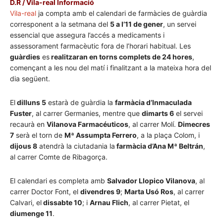
D.R / Vila-real Informació
Vila-real
ja compta amb el calendari de farmàcies de guàrdia
corresponent a la setmana del
5 a l’11 de gener
, un servei
essencial que assegura l’accés a medicaments i
assessorament farmacèutic fora de l’horari habitual. Les
guàrdies
es
realitzaran en torns complets de 24 hores
,
començant a les nou del matí i finalitzant a la mateixa hora del
dia següent.
El
dilluns 5
estarà de guàrdia la
farmàcia d’Inmaculada
Fuster
, al carrer Germanies, mentre que
dimarts 6
el servei
recaurà en
Vilanova Farmacéuticos
, al carrer Molí.
Dimecres
7
serà el torn de
Mª Assumpta Ferrero
, a la plaça Colom, i
dijous 8
atendrà la ciutadania la
farmàcia d’Ana Mª Beltrán
,
al carrer Comte de Ribagorça.
El calendari es completa amb
Salvador Llopico Vilanova
, al
carrer Doctor Font, el
divendres 9
;
Marta Usó Ros
, al carrer
Calvari, el
dissabte 10
; i
Arnau Flich
, al carrer Pietat, el
diumenge 11
.