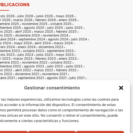
UBLICACIONS
sto 2026
julio 2026
junio 2026
mayo 2026
il 2026
marzo 2026
febrero 2026
enero 2026
iembre 2025
noviembre 2025
octubre 2025
tiembre 2025
agosto 2025
julio 2025
junio 2025
yo 2025
abril 2025
marzo 2025
febrero 2025
ro 2025
diciembre 2024
noviembre 2024
ubre 2024
septiembre 2024
agosto 2024
julio 2024
io 2024
mayo 2024
abril 2024
marzo 2024
rero 2024
enero 2024
diciembre 2023
iembre 2023
octubre 2023
septiembre 2023
sto 2023
julio 2023
junio 2023
mayo 2023
il 2023
marzo 2023
febrero 2023
enero 2023
iembre 2022
noviembre 2022
octubre 2022
tiembre 2022
agosto 2022
julio 2022
junio 2022
yo 2022
abril 2022
marzo 2022
febrero 2022
ro 2022
diciembre 2021
noviembre 2021
ubre 2021
septiembre 2021
agosto 2021
julio 2021
io 2021
mayo 2021
abril 2021
marzo 2021
rero 2021
enero 2021
diciembre 2020
Gestionar consentimiento
iembre 2020
octubre 2020
septiembre 2020
sto 2020
julio 2020
junio 2020
mayo 2020
il 2020
marzo 2020
febrero 2020
enero 2020
 las mejores experiencias, utilizamos tecnologías como las cookies para
iembre 2019
noviembre 2019
octubre 2019
o acceder a la información del dispositivo. El consentimiento de estas
tiembre 2019
agosto 2019
julio 2019
junio 2019
o 2019
abril 2019
marzo 2019
febrero 2019
 nos permitirá procesar datos como el comportamiento de navegación o las
ro 2019
diciembre 2018
noviembre 2018
ones únicas en este sitio. No consentir o retirar el consentimiento, puede
ubre 2018
septiembre 2018
agosto 2018
julio 2018
io 2018
mayo 2018
abril 2018
marzo 2018
tivamente a ciertas características y funciones.
rero 2018
enero 2018
diciembre 2017
noviembre 2017
ubre 2017
septiembre 2017
agosto 2017
julio 2017
io 2017
mayo 2017
abril 2017
marzo 2017