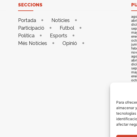
SECCIONS
P
ago
Portada
Notícies
abr
dic
Participació
Futbol
sep
ma
Política
Esports
ene
oct
Més Notícies
Opinió
jun
feb
nov
ago
abr
dic
sep
ma
ene
oct
jun
feb
nov
ago
abr
Para ofrecer
dic
almacenar y/
sep
may
tecnologías
ene
identificaci
oct
jun
afectar nega
feb
oct
jun