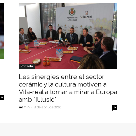
Portada
Les sinergies entre el sector
ceràmic y la cultura motiven a
Vila-real a tornar a mirar a Europa
0
amb "il.lusió"
admin
-
8 de abril de 2016
0