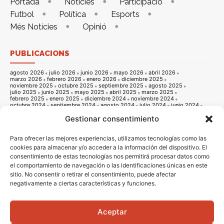
Portada
Notícies
Participació
Futbol
Política
Esports
Més Notícies
Opinió
PUBLICACIONS
agosto 2026
julio 2026
junio 2026
mayo 2026
abril 2026
marzo 2026
febrero 2026
enero 2026
diciembre 2025
noviembre 2025
octubre 2025
septiembre 2025
agosto 2025
julio 2025
junio 2025
mayo 2025
abril 2025
marzo 2025
febrero 2025
enero 2025
diciembre 2024
noviembre 2024
octubre 2024
septiembre 2024
agosto 2024
julio 2024
junio 2024
mayo 2024
abril 2024
marzo 2024
febrero 2024
enero 2024
Gestionar consentimiento
diciembre 2023
noviembre 2023
octubre 2023
septiembre 2023
agosto 2023
julio 2023
junio 2023
mayo 2023
abril 2023
marzo 2023
febrero 2023
enero 2023
diciembre 2022
noviembre 2022
octubre 2022
septiembre 2022
agosto 2022
Para ofrecer las mejores experiencias, utilizamos tecnologías como las
julio 2022
junio 2022
mayo 2022
abril 2022
marzo 2022
cookies para almacenar y/o acceder a la información del dispositivo. El
febrero 2022
enero 2022
diciembre 2021
noviembre 2021
consentimiento de estas tecnologías nos permitirá procesar datos como
octubre 2021
septiembre 2021
agosto 2021
julio 2021
junio 2021
mayo 2021
abril 2021
marzo 2021
febrero 2021
enero 2021
el comportamiento de navegación o las identificaciones únicas en este
diciembre 2020
noviembre 2020
octubre 2020
septiembre 2020
sitio. No consentir o retirar el consentimiento, puede afectar
agosto 2020
julio 2020
junio 2020
mayo 2020
abril 2020
marzo 2020
febrero 2020
enero 2020
diciembre 2019
noviembre 2019
negativamente a ciertas características y funciones.
octubre 2019
septiembre 2019
agosto 2019
julio 2019
junio 2019
mayo 2019
abril 2019
marzo 2019
febrero 2019
enero 2019
diciembre 2018
noviembre 2018
octubre 2018
septiembre 2018
agosto 2018
julio 2018
junio 2018
mayo 2018
abril 2018
marzo 2018
Aceptar
febrero 2018
enero 2018
diciembre 2017
noviembre 2017
octubre 2017
septiembre 2017
agosto 2017
julio 2017
junio 2017
mayo 2017