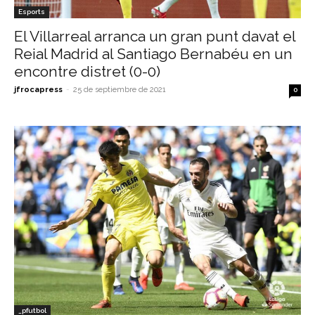
Esports
El Villarreal arranca un gran punt davat el
Reial Madrid al Santiago Bernabéu en un
encontre distret (0-0)
jfrocapress
-
25 de septiembre de 2021
0
_pfutbol