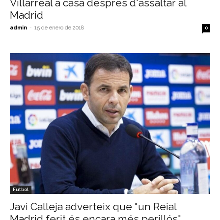
Villarreal a casa després d'assaltar al
Madrid
admin
-
15 de enero de 2018
0
Futbol
Javi Calleja adverteix que "un Reial
Madrid ferit és encara més perillós"