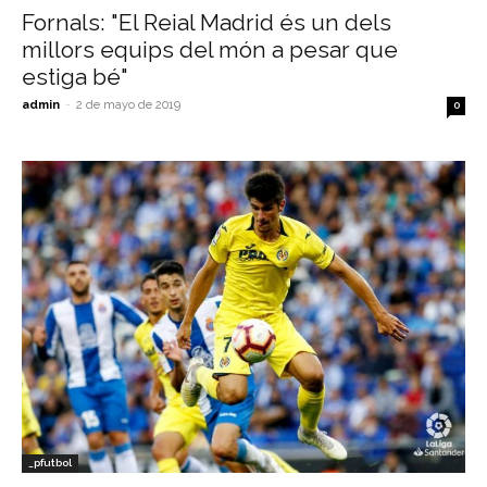
Fornals: "El Reial Madrid és un dels
millors equips del món a pesar que
estiga bé"
admin
-
2 de mayo de 2019
0
_pfutbol