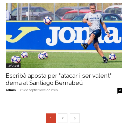
_pfutbol
Escribà aposta per "atacar i ser valent"
demà al Santiago Bernabeú
admin
-
20 de septiembre de 2016
0
1
2