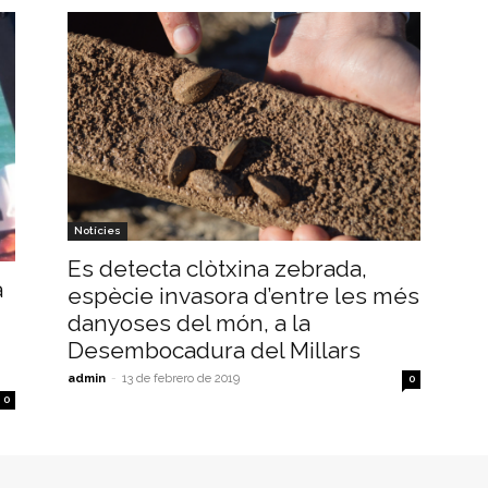
Notícies
Es detecta clòtxina zebrada,
a
espècie invasora d’entre les més
danyoses del món, a la
Desembocadura del Millars
admin
-
13 de febrero de 2019
0
0