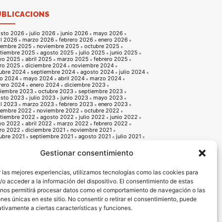
UBLICACIONS
sto 2026
julio 2026
junio 2026
mayo 2026
il 2026
marzo 2026
febrero 2026
enero 2026
iembre 2025
noviembre 2025
octubre 2025
tiembre 2025
agosto 2025
julio 2025
junio 2025
yo 2025
abril 2025
marzo 2025
febrero 2025
ro 2025
diciembre 2024
noviembre 2024
ubre 2024
septiembre 2024
agosto 2024
julio 2024
io 2024
mayo 2024
abril 2024
marzo 2024
rero 2024
enero 2024
diciembre 2023
iembre 2023
octubre 2023
septiembre 2023
sto 2023
julio 2023
junio 2023
mayo 2023
il 2023
marzo 2023
febrero 2023
enero 2023
iembre 2022
noviembre 2022
octubre 2022
tiembre 2022
agosto 2022
julio 2022
junio 2022
yo 2022
abril 2022
marzo 2022
febrero 2022
ro 2022
diciembre 2021
noviembre 2021
ubre 2021
septiembre 2021
agosto 2021
julio 2021
io 2021
mayo 2021
abril 2021
marzo 2021
rero 2021
enero 2021
diciembre 2020
Gestionar consentimiento
iembre 2020
octubre 2020
septiembre 2020
sto 2020
julio 2020
junio 2020
mayo 2020
il 2020
marzo 2020
febrero 2020
enero 2020
 las mejores experiencias, utilizamos tecnologías como las cookies para
iembre 2019
noviembre 2019
octubre 2019
o acceder a la información del dispositivo. El consentimiento de estas
tiembre 2019
agosto 2019
julio 2019
junio 2019
o 2019
abril 2019
marzo 2019
febrero 2019
 nos permitirá procesar datos como el comportamiento de navegación o las
ro 2019
diciembre 2018
noviembre 2018
ones únicas en este sitio. No consentir o retirar el consentimiento, puede
ubre 2018
septiembre 2018
agosto 2018
julio 2018
io 2018
mayo 2018
abril 2018
marzo 2018
tivamente a ciertas características y funciones.
rero 2018
enero 2018
diciembre 2017
noviembre 2017
ubre 2017
septiembre 2017
agosto 2017
julio 2017