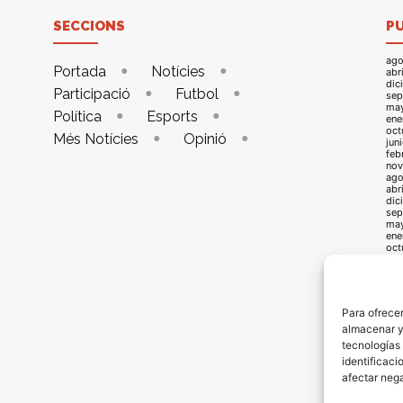
SECCIONS
P
ago
Portada
Notícies
abr
dic
Participació
Futbol
sep
ma
Política
Esports
ene
oct
Més Notícies
Opinió
jun
feb
nov
ago
abr
dic
sep
ma
ene
oct
jun
feb
nov
ago
abr
Para ofrecer
dic
almacenar y/
sep
may
tecnologías
ene
identificaci
oct
jun
afectar nega
feb
oct