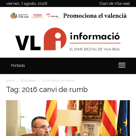
viernes, 7 agosto, 2026
Diari de Vila-real
Portada
Inicio
Etiquetas
2016 canvi de rumb
Tag: 2016 canvi de rumb