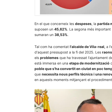
En el que concerneix les
despeses
, la
partida 
suposen un
45,62%
. La segona més important é
sumaran un
38,53%
.
Tal com ha comentat
l'alcalde de Vila-real,
a l'
d'aquest pressupost a la fi del 2025. Les
raons
els
problemes
que ha travessat l'ajuntament de
està immersa en una
etapa de modernització
d
poble que s'ha convertit en ciutat en poc tem
que
necessita nous perfils tècnics i una ren
en aquests moments mitjançant el procediment d