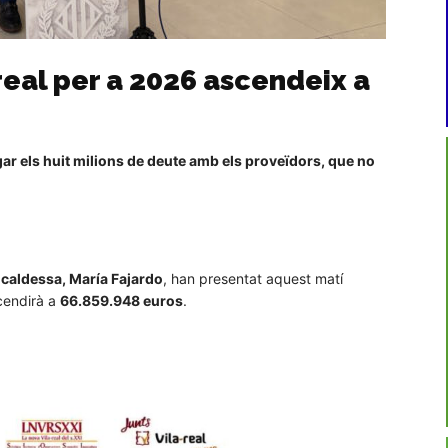
real per a 2026 ascendeix a
gar els huit milions de deute amb els proveïdors, que no
lcaldessa, María Fajardo
, han presentat aquest matí
cendirà a
66.859.948 euros
.