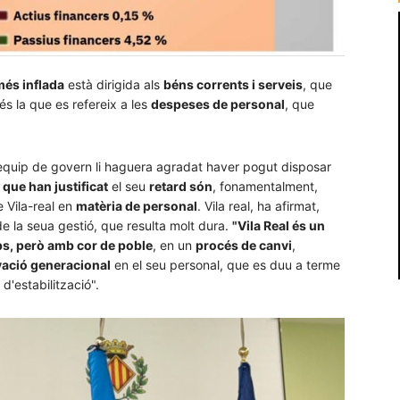
més inflada
està dirigida als
béns corrents i serveis
, que
s la que es refereix a les
despeses de personal
, que
equip de govern li haguera agradat haver pogut disposar
 que han justificat
el seu
retard són
, fonamentalment,
 Vila-real en
matèria de personal
. Vila real, ha afirmat,
e la seua gestió, que resulta molt dura.
"Vila Real és un
ps, però amb cor de poble
, en un
procés de canvi
,
ovació generacional
en el seu personal, que es duu a terme
'estabilització".