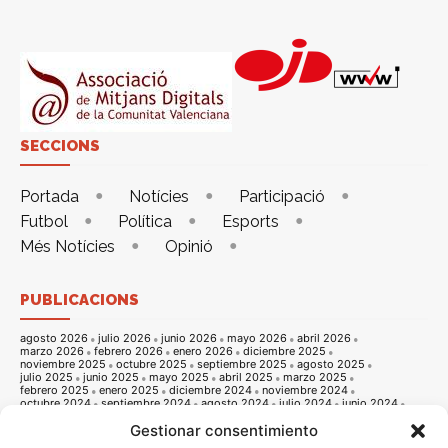
SECCIONS
Portada
Notícies
Participació
Futbol
Política
Esports
Més Notícies
Opinió
PUBLICACIONS
agosto 2026
julio 2026
junio 2026
mayo 2026
abril 2026
marzo 2026
febrero 2026
enero 2026
diciembre 2025
noviembre 2025
octubre 2025
septiembre 2025
agosto 2025
julio 2025
junio 2025
mayo 2025
abril 2025
marzo 2025
febrero 2025
enero 2025
diciembre 2024
noviembre 2024
octubre 2024
septiembre 2024
agosto 2024
julio 2024
junio 2024
mayo 2024
abril 2024
marzo 2024
febrero 2024
enero 2024
Gestionar consentimiento
diciembre 2023
noviembre 2023
octubre 2023
septiembre 2023
agosto 2023
julio 2023
junio 2023
mayo 2023
abril 2023