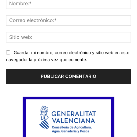
No
Co
ele
Sit
we
Guardar mi nombre, correo electrónico y sitio web en este
navegador la próxima vez que comente.