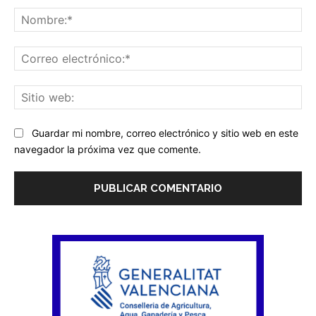
No
Co
ele
Sit
we
Guardar mi nombre, correo electrónico y sitio web en este
navegador la próxima vez que comente.