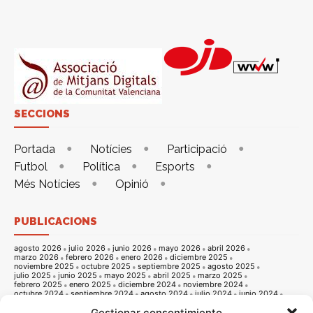
SECCIONS
Portada
Notícies
Participació
Futbol
Política
Esports
Més Notícies
Opinió
PUBLICACIONS
agosto 2026
julio 2026
junio 2026
mayo 2026
abril 2026
marzo 2026
febrero 2026
enero 2026
diciembre 2025
noviembre 2025
octubre 2025
septiembre 2025
agosto 2025
julio 2025
junio 2025
mayo 2025
abril 2025
marzo 2025
febrero 2025
enero 2025
diciembre 2024
noviembre 2024
octubre 2024
septiembre 2024
agosto 2024
julio 2024
junio 2024
mayo 2024
abril 2024
marzo 2024
febrero 2024
enero 2024
Gestionar consentimiento
diciembre 2023
noviembre 2023
octubre 2023
septiembre 2023