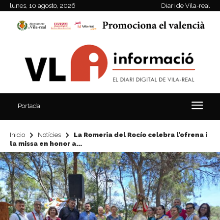
lunes, 10 agosto, 2026
Diari de Vila-real
Portada
Inicio
Notícies
La Romeria del Rocío celebra l’ofrena i
la missa en honor a...