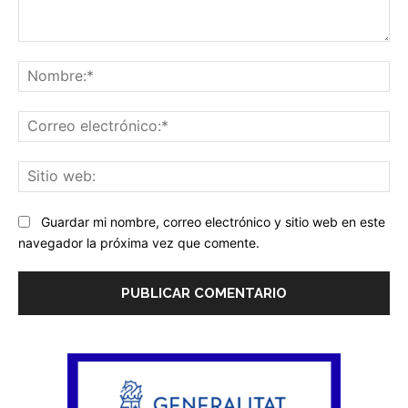
Comentario:
No
Co
ele
Sit
we
Guardar mi nombre, correo electrónico y sitio web en este
navegador la próxima vez que comente.