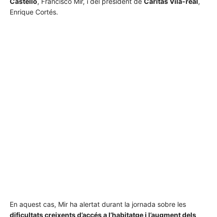
Castelló
, Francisco Mir, i del president de
Cáritas Vila-real
,
Enrique Cortés.
1
de 2
En aquest cas, Mir ha alertat durant la jornada sobre les
dificultats creixents d’accés a l’habitatge i l’augment dels