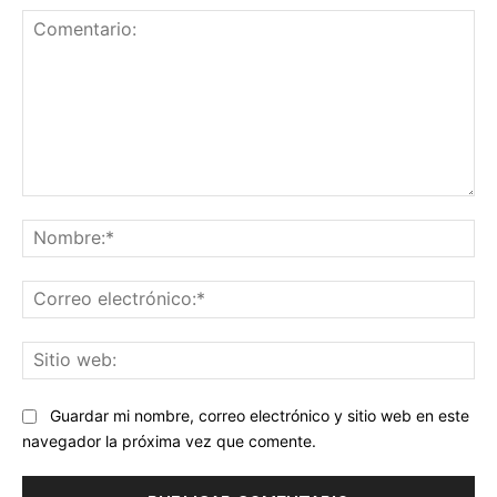
Comentario:
No
Co
ele
Sit
we
Guardar mi nombre, correo electrónico y sitio web en este
navegador la próxima vez que comente.