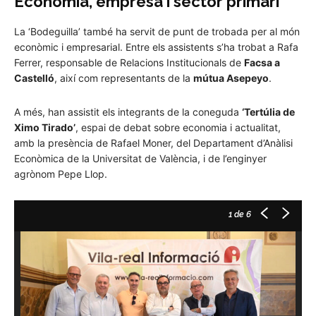
Economia, empresa i sector primari
La ‘Bodeguilla’ també ha servit de punt de trobada per al món
econòmic i empresarial. Entre els assistents s’ha trobat a Rafa
Ferrer, responsable de Relacions Institucionals de
Facsa a
Castelló
, així com representants de la
mútua Asepeyo
.
A més, han assistit els integrants de la coneguda
‘Tertúlia de
Ximo Tirado’
, espai de debat sobre economia i actualitat,
amb la presència de Rafael Moner, del Departament d’Anàlisi
Econòmica de la Universitat de València, i de l’enginyer
agrònom Pepe Llop.
1
de 6