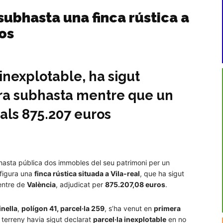
subhasta una finca rústica a
ros
inexplotable, ha sigut
ra subhasta mentre que un
 als 875.207 euros
hasta pública dos immobles del seu patrimoni per un
s figura una
finca rústica situada a Vila-real
, que ha sigut
centre de
València
, adjudicat per
875.207,08 euros
.
inella
,
polígon 41, parcel·la 259
, s’ha venut en
primera
 terreny havia sigut declarat
parcel·la inexplotable
en no