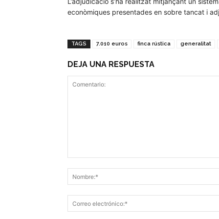
L’adjudicació s’ha realitzat mitjançant un siste
econòmiques presentades en sobre tancat i adjud
TAGS
7.010 euros
finca rústica
generalitat
DEJA UNA RESPUESTA
Comentario: