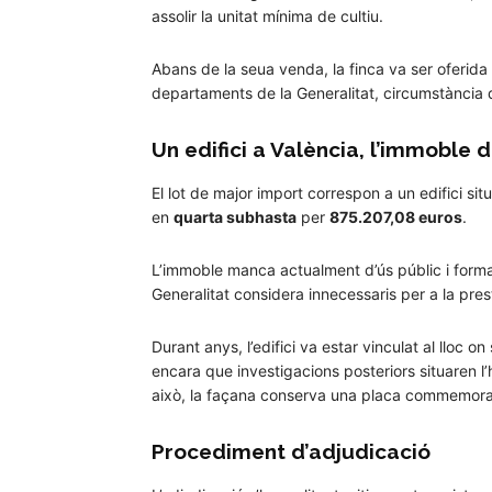
assolir la unitat mínima de cultiu.
Abans de la seua venda, la finca va ser oferida 
departaments de la Generalitat, circumstància q
Un edifici a València, l’immoble 
El lot de major import correspon a un edifici sit
en
quarta subhasta
per
875.207,08 euros
.
L’immoble manca actualment d’ús públic i forma
Generalitat considera innecessaris per a la pres
Durant anys, l’edifici va estar vinculat al lloc
encara que investigacions posteriors situaren l’
això, la façana conserva una placa commemorat
Procediment d’adjudicació