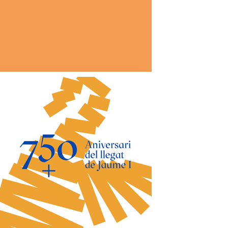
*
co:*