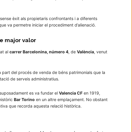
sense èxit als propietaris confrontants i a diferents
ue va permetre iniciar el procediment d’alienació.
de major valor
uat al
carrer Barcelonina, número 4
, de
València
, venut
 part del procés de venda de béns patrimonials que la
tació de serveis administratius.
 on suposadament es va fundar el
Valencia CF
en 1919,
històric
Bar Torino
en un altre emplaçament. No obstant
iva que recorda aquesta relació històrica.