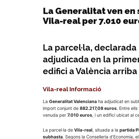
La Generalitat ven en 
Vila-real per 7.010 eu
La parcel·la, declarada 
adjudicada en la prime
edifici a València arriba
Vila-real Informació
La
Generalitat Valenciana
ha adjudicat en sub
import conjunt de
882.217,08 euros
. Entre ell
venuda per
7.010 euros
, i un edifici ubicat al 
La parcel·la de
Vila-real
, situada a la
partida P
subhasta
. Segons la Conselleria d’Economia, el