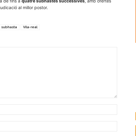
ma de fins a
quatre subhastes successives
, amb ofertes
icació al millor postor.
subhasta
Vila-real
Nombre:
Correo
electróni