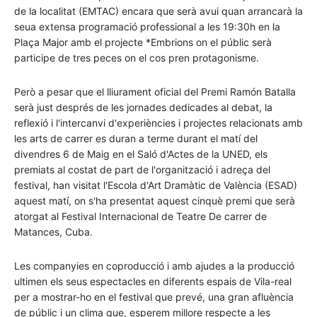
de la localitat (EMTAC) encara que serà avui quan arrancarà la
seua extensa programació professional a les 19:30h en la
Plaça Major amb el projecte *Embrions on el públic serà
participe de tres peces on el cos pren protagonisme.
Però a pesar que el lliurament oficial del Premi Ramón Batalla
serà just després de les jornades dedicades al debat, la
reflexió i l'intercanvi d'experiències i projectes relacionats amb
les arts de carrer es duran a terme durant el matí del
divendres 6 de Maig en el Saló d'Actes de la UNED, els
premiats al costat de part de l'organització i adreça del
festival, han visitat l'Escola d'Art Dramàtic de València (ESAD)
aquest matí, on s'ha presentat aquest cinquè premi que serà
atorgat al Festival Internacional de Teatre De carrer de
Matances, Cuba.
Les companyies en coproducció i amb ajudes a la producció
ultimen els seus espectacles en diferents espais de Vila-real
per a mostrar-ho en el festival que prevé, una gran afluència
de públic i un clima que, esperem millore respecte a les