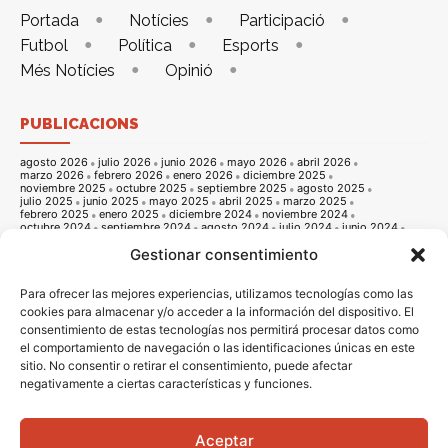
Portada
Notícies
Participació
Futbol
Política
Esports
Més Notícies
Opinió
PUBLICACIONS
agosto 2026
julio 2026
junio 2026
mayo 2026
abril 2026
marzo 2026
febrero 2026
enero 2026
diciembre 2025
noviembre 2025
octubre 2025
septiembre 2025
agosto 2025
julio 2025
junio 2025
mayo 2025
abril 2025
marzo 2025
febrero 2025
enero 2025
diciembre 2024
noviembre 2024
octubre 2024
septiembre 2024
agosto 2024
julio 2024
junio 2024
mayo 2024
abril 2024
marzo 2024
febrero 2024
enero 2024
Gestionar consentimiento
diciembre 2023
noviembre 2023
octubre 2023
septiembre 2023
agosto 2023
julio 2023
junio 2023
mayo 2023
abril 2023
marzo 2023
febrero 2023
enero 2023
diciembre 2022
noviembre 2022
octubre 2022
septiembre 2022
agosto 2022
Para ofrecer las mejores experiencias, utilizamos tecnologías como las
julio 2022
junio 2022
mayo 2022
abril 2022
marzo 2022
cookies para almacenar y/o acceder a la información del dispositivo. El
febrero 2022
enero 2022
diciembre 2021
noviembre 2021
consentimiento de estas tecnologías nos permitirá procesar datos como
octubre 2021
septiembre 2021
agosto 2021
julio 2021
junio 2021
mayo 2021
abril 2021
marzo 2021
febrero 2021
enero 2021
el comportamiento de navegación o las identificaciones únicas en este
diciembre 2020
noviembre 2020
octubre 2020
septiembre 2020
sitio. No consentir o retirar el consentimiento, puede afectar
agosto 2020
julio 2020
junio 2020
mayo 2020
abril 2020
marzo 2020
febrero 2020
enero 2020
diciembre 2019
noviembre 2019
negativamente a ciertas características y funciones.
octubre 2019
septiembre 2019
agosto 2019
julio 2019
junio 2019
mayo 2019
abril 2019
marzo 2019
febrero 2019
enero 2019
diciembre 2018
noviembre 2018
octubre 2018
septiembre 2018
agosto 2018
julio 2018
junio 2018
mayo 2018
abril 2018
marzo 2018
Aceptar
febrero 2018
enero 2018
diciembre 2017
noviembre 2017
octubre 2017