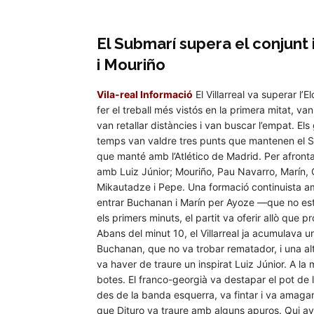
El Submarí supera el conjunt i
i Mouriño
Vila-real Informació
El Villarreal va superar l’
fer el treball més vistós en la primera mitat, va
van retallar distàncies i van buscar l’empat. El
temps van valdre tres punts que mantenen el Subm
que manté amb l’Atlético de Madrid. Per afronta
amb Luiz Júnior; Mouriño, Pau Navarro, Marín
Mikautadze i Pepe. Una formació continuista a
entrar Buchanan i Marín per Ayoze —que no est
els primers minuts, el partit va oferir allò que 
Abans del minut 10, el Villarreal ja acumulava 
Buchanan, que no va trobar rematador, i una al
va haver de traure un inspirat Luiz Júnior. A la 
botes. El franco-georgià va destapar el pot de 
des de la banda esquerra, va fintar i va amagar
que Dituro va traure amb alguns apuros. Qui avi