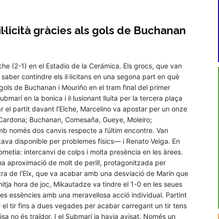
l·licità gràcies als gols de Buchanan
Elche (2-1) en el Estadio de la Cerámica. Els grocs, que van
n saber contindre els il·licitans en una segona part en què
s gols de Buchanan i Mouriño en el tram final del primer
arí en la bonica i il·lusionant lluita per la tercera plaça
r el partit davant l’Elche, Marcelino va apostar per un onze
, Cardona; Buchanan, Comesaña, Gueye, Moleiro;
mb només dos canvis respecte a l’últim encontre. Van
ava disponible per problemes físics— i Renato Veiga. En
prometia: intercanvi de colps i molta presència en les àrees.
una aproximació de molt de perill, protagonitzada per
tra de l’Elx, que va acabar amb una desviació de Marín que
mitja hora de joc, Mikautadze va tindre el 1-0 en les seues
les essències amb una meravellosa acció individual. Partint
 el tir fins a dues vegades per acabar carregant un tir tens
sa no és traïdor. I el Submarí ja havia avisat. Només un