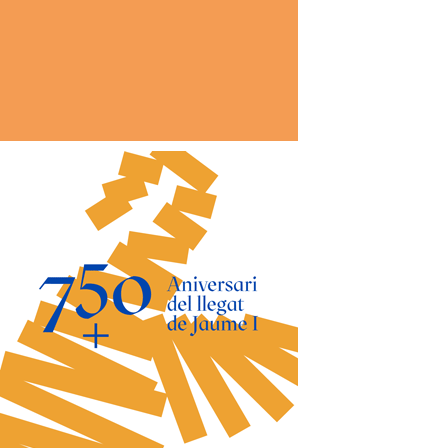
*
co:*