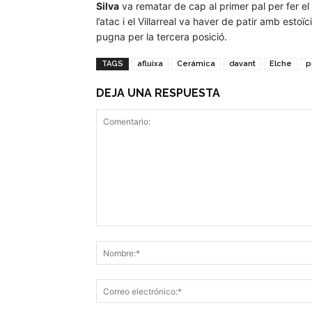
Silva
va rematar de cap al primer pal per fer el 2-
l’atac i el Villarreal va haver de patir amb est
pugna per la tercera posició.
TAGS
afluixa
Cerámica
davant
Elche
p
DEJA UNA RESPUESTA
Comentario: