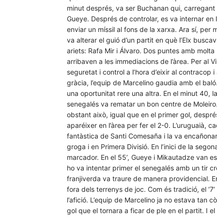
minut després, va ser Buchanan qui, carregant 
Gueye. Després de controlar, es va internar en l
enviar un míssil al fons de la xarxa. Ara sí, per m
va alterar el guió d’un partit en què l’Elx buscav
ariets: Rafa Mir i Álvaro. Dos puntes amb molt
arribaven a les immediacions de l’àrea. Per al Vi
seguretat i control a l’hora d’eixir al contracop
gràcia, l’equip de Marcelino gaudia amb el baló
una oportunitat rere una altra. En el minut 40, l
senegalés va rematar un bon centre de Moleiro.
obstant això, igual que en el primer gol, després 
aparéixer en l’àrea per fer el 2-0. L’uruguaià
fantàstica de Santi Comesaña i la va encañonar 
groga i en Primera Divisió. En l’inici de la segon
marcador. En el 55’, Gueye i Mikautadze van est
ho va intentar primer el senegalés amb un tir c
franjiverda va traure de manera providencial. En
fora dels terrenys de joc. Com és tradició, el 
l’afició. L’equip de Marcelino ja no estava tan
gol que el tornara a ficar de ple en el partit. I