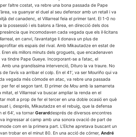
per l’altre costat, va rebre una bona passada de Pape
’àrea, va guanyar el duel al seu defensor amb un retall i va
itjà del canadenc, el Villarreal feia el primer tant. El 1-0 no
a la possessió i els balons a l’àrea, en direcció dels dos
a presència que incomodaven cada vegada que els il·licitans
llarreal, en canvi, l’avantatge li donava un plus de
 i aprofitar els espais del rival. Amb Mikautadze en estat de
. Eren els millors minuts dels groguets, que encadenaven
a va tindre Pape Gueye. Incorporant-se a l’atac, el
 Amb una grandíssima intervenció, Dituro la va traure. No
de l’avís va arribar el colp. En el 41’, va ser Mouriño qui va
, cada vegada més còmode en atac, va rebre una passada
per fer el segon tant. El primer de
Mou
amb la samarreta
a mitat, el Villarreal va buscar ampliar la renda en el
ar molt a prop de fer el tercer en una doble ocasió en què
reuat i, després, Mikautadze en el rebuig, que la defensa
 el 64’, va tornar
Gerard
després de diversos encontres
‘7’ va ingressar al camp amb una sonora ovació de part de
 còmode com en la primera part. L’Elche apretava buscant un
 el van trobar en el minut 80. En una acció de córner,
André