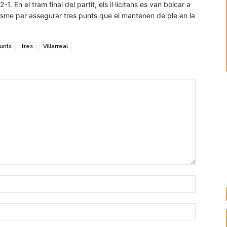
1. En el tram final del partit, els il·licitans es van bolcar a
oïcisme per assegurar tres punts que el mantenen de ple en la
unts
tres
Villarreal
Nombre:
Correo
electróni