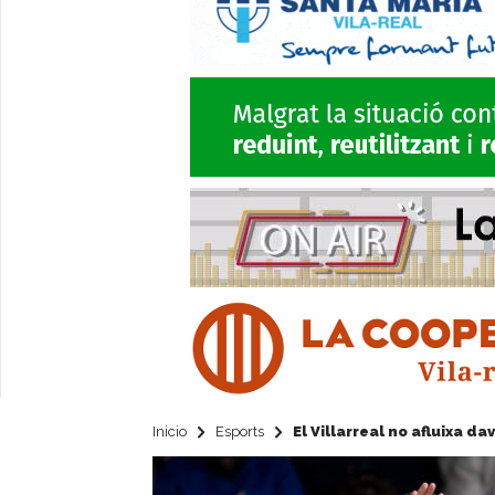
Inicio
Esports
El Villarreal no afluixa da