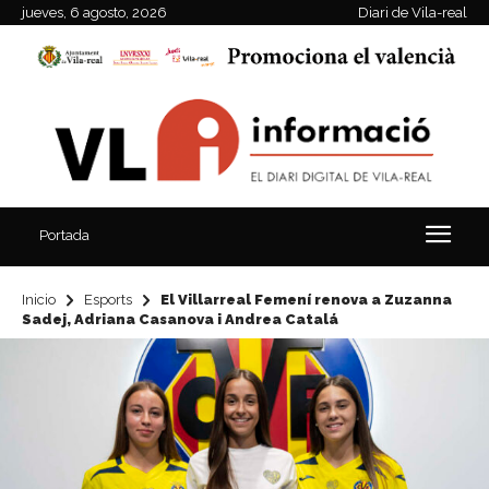
jueves, 6 agosto, 2026
Diari de Vila-real
Portada
Inicio
Esports
El Villarreal Femení renova a Zuzanna
Sadej, Adriana Casanova i Andrea Catalá