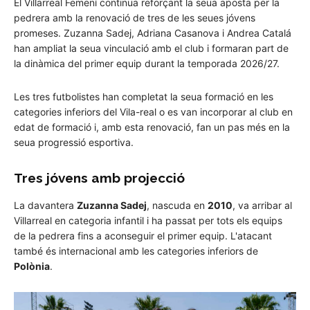
El Villarreal Femení continua reforçant la seua aposta per la
pedrera amb la renovació de tres de les seues jóvens
promeses. Zuzanna Sadej, Adriana Casanova i Andrea Catalá
han ampliat la seua vinculació amb el club i formaran part de
la dinàmica del primer equip durant la temporada 2026/27.
Les tres futbolistes han completat la seua formació en les
categories inferiors del Vila-real o es van incorporar al club en
edat de formació i, amb esta renovació, fan un pas més en la
seua progressió esportiva.
Tres jóvens amb projecció
La davantera
Zuzanna Sadej
, nascuda en
2010
, va arribar al
Villarreal en categoria infantil i ha passat per tots els equips
de la pedrera fins a aconseguir el primer equip. L'atacant
també és internacional amb les categories inferiors de
Polònia
.