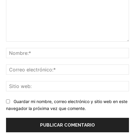
Comentario:
No
Co
ele
Sit
we
Guardar mi nombre, correo electrónico y sitio web en este
navegador la próxima vez que comente.