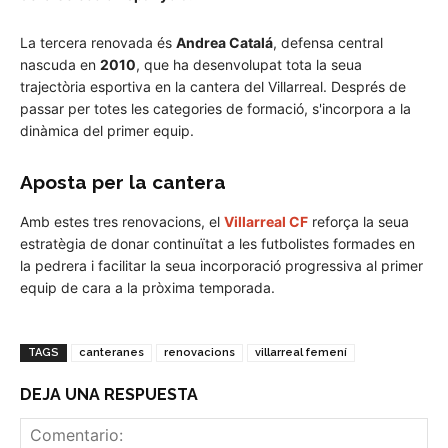
La tercera renovada és
Andrea Catalá
, defensa central
nascuda en
2010
, que ha desenvolupat tota la seua
trajectòria esportiva en la cantera del Villarreal. Després de
passar per totes les categories de formació, s'incorpora a la
dinàmica del primer equip.
Aposta per la cantera
Amb estes tres renovacions, el
Villarreal CF
reforça la seua
estratègia de donar continuïtat a les futbolistes formades en
la pedrera i facilitar la seua incorporació progressiva al primer
equip de cara a la pròxima temporada.
TAGS
canteranes
renovacions
villarreal femení
DEJA UNA RESPUESTA