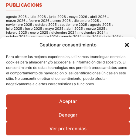
PUBLICACIONS
agosto 2026
julio 2026
junio 2026
mayo 2026
abril 2026
marzo 2026
febrero 2026
enero 2026
diciembre 2025
noviembre 2025
octubre 2025
septiembre 2025
agosto 2025
julio 2025
junio 2025
mayo 2025
abril 2025
marzo 2025
febrero 2025
enero 2025
diciembre 2024
noviembre 2024
octubre 2024
septiembre 2024
agosto 2024
julio 2024
junio 2024
mayo 2024
abril 2024
marzo 2024
febrero 2024
enero 2024
Gestionar consentimiento
diciembre 2023
noviembre 2023
octubre 2023
septiembre 2023
agosto 2023
julio 2023
junio 2023
mayo 2023
abril 2023
marzo 2023
febrero 2023
enero 2023
diciembre 2022
noviembre 2022
octubre 2022
septiembre 2022
agosto 2022
Para ofrecer las mejores experiencias, utilizamos tecnologías como las
julio 2022
junio 2022
mayo 2022
abril 2022
marzo 2022
cookies para almacenar y/o acceder a la información del dispositivo. El
febrero 2022
enero 2022
diciembre 2021
noviembre 2021
consentimiento de estas tecnologías nos permitirá procesar datos como
octubre 2021
septiembre 2021
agosto 2021
julio 2021
junio 2021
mayo 2021
abril 2021
marzo 2021
febrero 2021
enero 2021
el comportamiento de navegación o las identificaciones únicas en este
diciembre 2020
noviembre 2020
octubre 2020
septiembre 2020
sitio. No consentir o retirar el consentimiento, puede afectar
agosto 2020
julio 2020
junio 2020
mayo 2020
abril 2020
marzo 2020
febrero 2020
enero 2020
diciembre 2019
noviembre 2019
negativamente a ciertas características y funciones.
octubre 2019
septiembre 2019
agosto 2019
julio 2019
junio 2019
mayo 2019
abril 2019
marzo 2019
febrero 2019
enero 2019
diciembre 2018
noviembre 2018
octubre 2018
septiembre 2018
agosto 2018
julio 2018
junio 2018
mayo 2018
abril 2018
marzo 2018
Aceptar
febrero 2018
enero 2018
diciembre 2017
noviembre 2017
octubre 2017
septiembre 2017
agosto 2017
julio 2017
junio 2017
mayo 2017
abril 2017
marzo 2017
febrero 2017
enero 2017
diciembre 2016
Denegar
noviembre 2016
octubre 2016
septiembre 2016
agosto 2016
julio 2016
junio 2016
mayo 2016
abril 2016
Ver preferencias
© 2016 - 2026 Vila-real informació |
Avis legal
|
Politica de privacitat
|
Politica