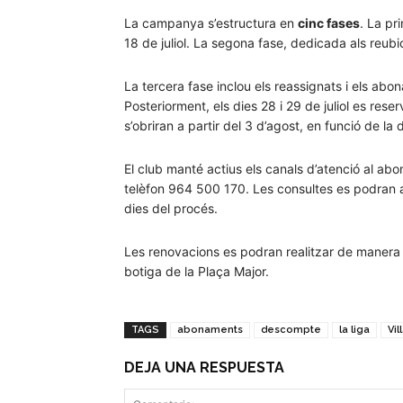
La campanya s’estructura en
cinc fases
. La pr
18 de juliol. La segona fase, dedicada als reubica
La tercera fase inclou els reassignats i els abona
Posteriorment, els dies 28 i 29 de juliol es rese
s’obriran a partir del 3 d’agost, en funció de la d
El club manté actius els canals d’atenció al abo
telèfon 964 500 170. Les consultes es podran a
dies del procés.
Les renovacions es podran realitzar de manera on
botiga de la Plaça Major.
TAGS
abonaments
descompte
la liga
Vil
DEJA UNA RESPUESTA