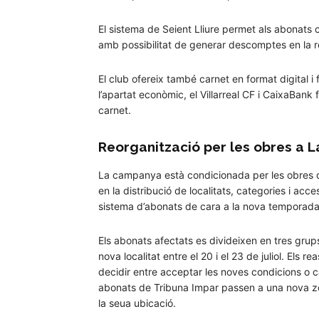
El sistema de Seient Lliure permet als abonats ce
amb possibilitat de generar descomptes en la r
El club ofereix també carnet en format digital i
l’apartat econòmic, el Villarreal CF i CaixaBan
carnet.
Reorganització per les obres a 
La campanya està condicionada per les obres de
en la distribució de localitats, categories i acc
sistema d’abonats de cara a la nova temporada
Els abonats afectats es divideixen en tres grups. 
nova localitat entre el 20 i el 23 de juliol. Els
decidir entre acceptar les noves condicions o can
abonats de Tribuna Impar passen a una nova zon
la seua ubicació.