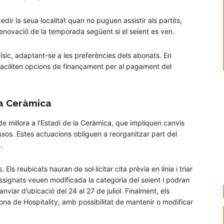
dir la seua localitat quan no puguen assistir als partits,
enovació de la temporada següent si el seient es ven.
 físic, adaptant-se a les preferències dels abonats. En
k faciliten opcions de finançament per al pagament del
La Ceràmica
 millora a l’Estadi de la Ceràmica, que impliquen canvis
essos. Estes actuacions obliguen a reorganitzar part del
.
Els reubicats hauran de sol·licitar cita prèvia en línia i triar
 reassignats veuen modificada la categoria del seient i podran
viar d’ubicació del 24 al 27 de juliol. Finalment, els
a de Hospitality, amb possibilitat de mantenir o modificar