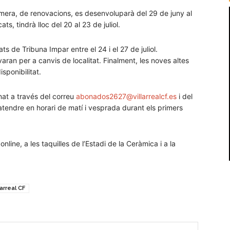
imera, de renovacions, es desenvoluparà del 29 de juny al
ts, tindrà lloc del 20 al 23 de juliol.
ts de Tribuna Impar entre el 24 i el 27 de juliol.
rvaran per a canvis de localitat. Finalment, les noves altes
isponibilitat.
nat a través del correu
abonados2627@villarrealcf.es
i del
tendre en horari de matí i vesprada durant els primers
line, a les taquilles de l’Estadi de la Ceràmica i a la
larreal CF