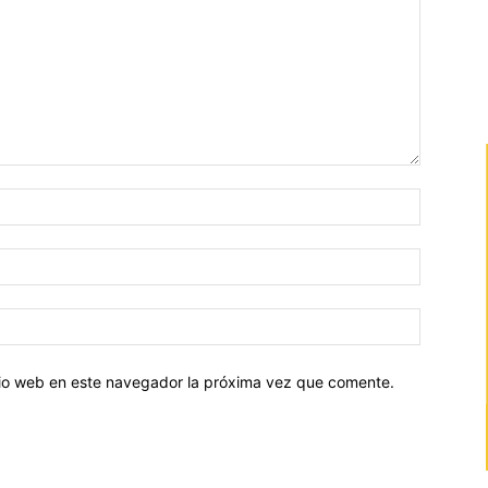
Nombre:
Correo
electróni
Sitio
web:
itio web en este navegador la próxima vez que comente.