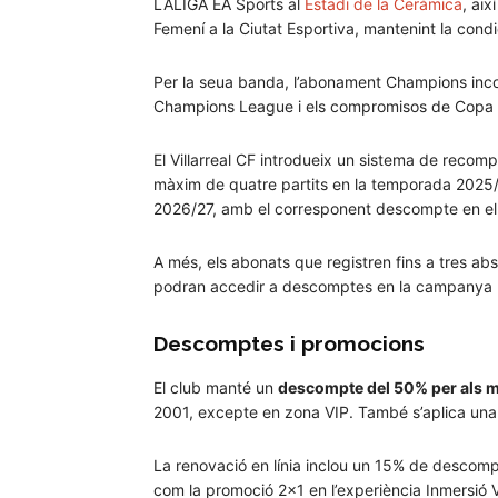
LALIGA EA Sports al
Estadi de la Ceràmica
, aix
Femení a la Ciutat Esportiva, mantenint la condic
Per la seua banda, l’abonament Champions incorpo
Champions League i els compromisos de Copa d
El Villarreal CF introdueix un sistema de recomp
màxim de quatre partits en la temporada 2025/
2026/27, amb el corresponent descompte en el
A més, els abonats que registren fins a tres a
podran accedir a descomptes en la campanya 2027
Descomptes i promocions
El club manté un
descompte del 50% per als 
2001, excepte en zona VIP. També s’aplica una r
La renovació en línia inclou un 15% de descompte 
com la promoció 2x1 en l’experiència Inmersió Vil