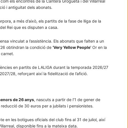
í com els encontres de la Cantera Grogueta i del Villarreal
ió i antiguitat dels abonats.
ra, a més d’això, els partits de la fase de lliga de la
el Rei que es disputen a casa.
ensa vinculat a l’assistència. Els abonats que falten a un
26 obtindran la condició de
‘Very Yellow People’
Or en la
 carnet.
bsències en partits de LALIGA durant la temporada 2026/27
/28, reforçant així la fidelització de l’afició.
menors de 26 anys
, nascuts a partir de l’1 de gener de
educció de 30 euros per a jubilats i pensionistes.
en les botigues oficials del club fins al 31 de juliol, així
larreal, disponible fins a la mateixa data.