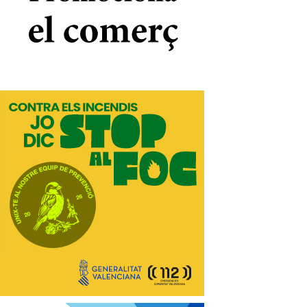
*
co:*