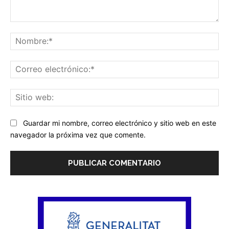
Comentario:
No
Co
ele
Sit
we
Guardar mi nombre, correo electrónico y sitio web en este
navegador la próxima vez que comente.