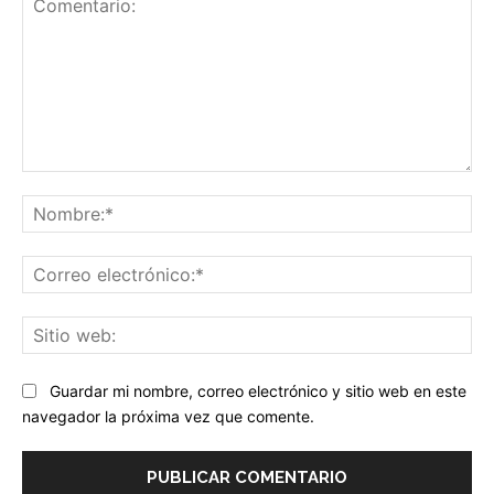
Comentario:
No
Co
ele
Sit
we
Guardar mi nombre, correo electrónico y sitio web en este
navegador la próxima vez que comente.