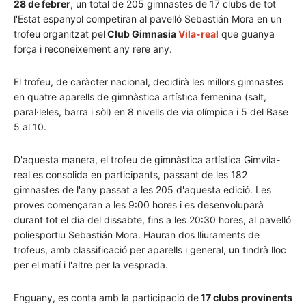
28 de febrer
, un total de 205 gimnastes de 17 clubs de tot
l'Estat espanyol competiran al pavelló Sebastián Mora en un
trofeu organitzat pel
Club Gimnasia
Vila-real
que guanya
força i reconeixement any rere any.
El trofeu, de caràcter nacional, decidirà les millors gimnastes
en quatre aparells de gimnàstica artística femenina (salt,
paral·leles, barra i sòl) en 8 nivells de via olímpica i 5 del Base
5 al 10.
D'aquesta manera, el trofeu de gimnàstica artística Gimvila-
real es consolida en participants, passant de les 182
gimnastes de l'any passat a les 205 d'aquesta edició. Les
proves començaran a les 9:00 hores i es desenvoluparà
durant tot el dia del dissabte, fins a les 20:30 hores, al pavelló
poliesportiu Sebastián Mora. Hauran dos lliuraments de
trofeus, amb classificació per aparells i general, un tindrà lloc
per el matí i l'altre per la vesprada
.
Enguany, es conta amb la participació de
17 clubs provinents