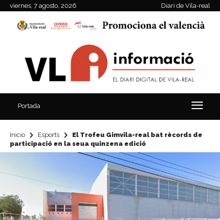
viernes, 7 agosto, 2026
Diari de Vila-real
Portada
Inicio
Esports
El Trofeu Gimvila-real bat rècords de
participació en la seua quinzena edició