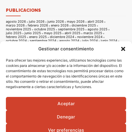
PUBLICACIONS
agosto 2026
julio 2026
junio 2026
mayo 2026
abril 2026
marzo 2026
febrero 2026
enero 2026
diciembre 2025
noviembre 2025
octubre 2025
septiembre 2025
agosto 2025
julio 2025
junio 2025
mayo 2025
abril 2025
marzo 2025
febrero 2025
enero 2025
diciembre 2024
noviembre 2024
octubre 2024
septiembre 2024
agosto 2024
julio 2024
junio 2024
mayo 2024
abril 2024
marzo 2024
febrero 2024
enero 2024
Gestionar consentimiento
diciembre 2023
noviembre 2023
octubre 2023
septiembre 2023
agosto 2023
julio 2023
junio 2023
mayo 2023
abril 2023
marzo 2023
febrero 2023
enero 2023
diciembre 2022
noviembre 2022
octubre 2022
septiembre 2022
agosto 2022
Para ofrecer las mejores experiencias, utilizamos tecnologías como las
julio 2022
junio 2022
mayo 2022
abril 2022
marzo 2022
cookies para almacenar y/o acceder a la información del dispositivo. El
febrero 2022
enero 2022
diciembre 2021
noviembre 2021
consentimiento de estas tecnologías nos permitirá procesar datos como
octubre 2021
septiembre 2021
agosto 2021
julio 2021
junio 2021
mayo 2021
abril 2021
marzo 2021
febrero 2021
enero 2021
el comportamiento de navegación o las identificaciones únicas en este
diciembre 2020
noviembre 2020
octubre 2020
septiembre 2020
sitio. No consentir o retirar el consentimiento, puede afectar
agosto 2020
julio 2020
junio 2020
mayo 2020
abril 2020
negativamente a ciertas características y funciones.
marzo 2020
febrero 2020
enero 2020
diciembre 2019
noviembre 2019
octubre 2019
septiembre 2019
agosto 2019
julio 2019
junio 2019
mayo 2019
abril 2019
marzo 2019
febrero 2019
enero 2019
diciembre 2018
noviembre 2018
octubre 2018
septiembre 2018
agosto 2018
julio 2018
junio 2018
mayo 2018
abril 2018
marzo 2018
Aceptar
febrero 2018
enero 2018
diciembre 2017
noviembre 2017
octubre 2017
septiembre 2017
agosto 2017
julio 2017
junio 2017
mayo 2017
abril 2017
marzo 2017
febrero 2017
enero 2017
diciembre 2016
Denegar
noviembre 2016
octubre 2016
septiembre 2016
agosto 2016
julio 2016
junio 2016
mayo 2016
abril 2016
Ver preferencias